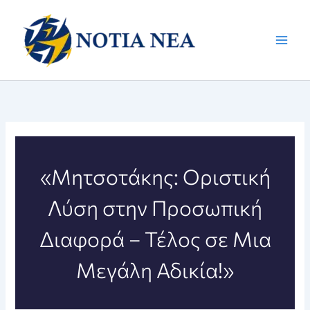
Μετάβαση
στο
περιεχόμενο
«Μητσοτάκης: Οριστική
Λύση στην Προσωπική
Διαφορά – Τέλος σε Μια
Μεγάλη Αδικία!»