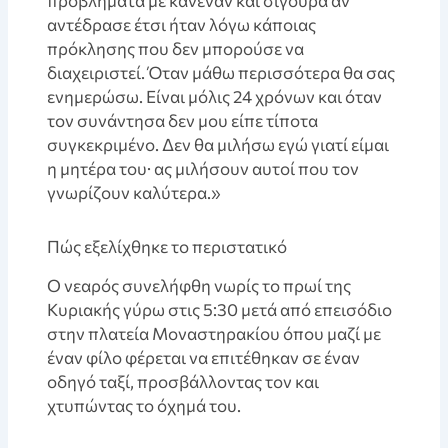
προβλήματα με κανέναν και σίγουρα αν
αντέδρασε έτσι ήταν λόγω κάποιας
πρόκλησης που δεν μπορούσε να
διαχειριστεί. Όταν μάθω περισσότερα θα σας
ενημερώσω. Είναι μόλις 24 χρόνων και όταν
τον συνάντησα δεν μου είπε τίποτα
συγκεκριμένο. Δεν θα μιλήσω εγώ γιατί είμαι
η μητέρα του· ας μιλήσουν αυτοί που τον
γνωρίζουν καλύτερα.»
Πώς εξελίχθηκε το περιστατικό
Ο νεαρός συνελήφθη νωρίς το πρωί της
Κυριακής γύρω στις 5:30 μετά από επεισόδιο
στην πλατεία Μοναστηρακίου όπου μαζί με
έναν φίλο φέρεται να επιτέθηκαν σε έναν
οδηγό ταξί, προσβάλλοντας τον και
χτυπώντας το όχημά του.