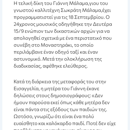
Η τελική δίκη του Γιάννη Μάλαμα,γιου του
γνωστού καλλιτέχνη Σωκράτη Μάλαμα,έχει
προγραμματιστεί για τις 18 Σεπτεμβρίου. Ο
24χρονος μουσικός οδηγήθηκε την Δευτέρα
15/9 ενώπιον των δικαστικών αρχών για να
απολογηθεί σχετικά με ένα περιστατικό που
συνέβη στο Μοναστηράκι, το οποίο
περιλάμβανε έναν οδηγό ταξί και έναν
αστυνομικό. Μετά την ολοκλήρωση της
διαδικασίας, αφέθηκε ελεύθερος.
Κατά τη διάρκεια της μεταφοράς του στην
Εισαγγελία, η μητέρα του Γιάννη έκανε
δηλώσεις στους δημοσιογράφους: «Δεν
ήμουν παρούσα εκεί όπως κάθε μητέρα δεν
είναι πάντα στις εξόδους των παιδιών της.
Ωστόσο, γνωρίζω ότι είναι ένα πολύ
ευαίσθητο και καλόκαρδο παιδί. Ποτέ δεν είχε