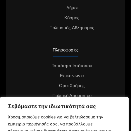
Δήμοι
Κόσμος
Πολιτισμός-Αθλητισμός
Πληροφορίες
Ταυτότητα Ιστότοπου
Επικοινωνία
Όροι Χρήσης
Πολιτική Απορρήτου
Διαφημιστείτε στο notianea.gr
Σεβόμαστε την ιδιωτικότητά σας
Γίνε ο ανταποκριτής στην περιοχή σου
Χρησιμοποιούμε cookies για να βελτιώσουμε την
εμπειρία περιήγησής σας, να προβάλλουμε
εξατομικευμένες διαφημίσεις ή περιεχόμενο και να