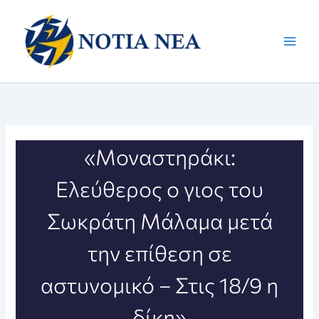
Μετάβαση
στο
περιεχόμενο
«Μοναστηράκι:
Ελεύθερος ο γιος του
Σωκράτη Μάλαμα μετά
την επίθεση σε
αστυνομικό – Στις 18/9 η
δίκη»