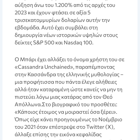
αύξηση άνω του 1.200% από τις αρχές του
2023 και έχουν φτάσει σε αξία 5
τρισεκατομμυρίων δολαρίων αυτήν την
εβδομάδα. Αυτό έχει συμβάλει στη
δημιουργία νέων ιστορικών υψηλών στους
δείκτες S&P 500 και Nasdaq 100.
Ο Μπάρι έχει αλλάξει το όνομα χρήστη του σε
«Cassandra Unchained», παραπέμποντας
στην Κασσάνδρα της ελληνικής μυθολογίας –
μια προφήτισσα που πάντα έλεγε αλήθειες
αλλά ήταν καταραμένη ώστε κανείς να μην τη
πιστεύει λόγω μιας κατάρας από τον Θεό
Απόλλωνα.Στο βιογραφικό του προσθέτει:
«Κάποιος έτοιμος να μοιραστεί όσα ξέρει».
Όπως είχε κάνει προηγουμένως το Νοέμβριο
του 2021 όταν επέστρεψε στο Twitter (Χ),
άλλαξε επίσης την εικόνα κεφαλίδας