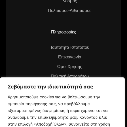
Κόσμος
Πολιτισμός-Αθλητισμός
Πληροφορίες
Ταυτότητα Ιστότοπου
Επικοινωνία
Όροι Χρήσης
Πολιτική Απορρήτου
Διαφημιστείτε στο notianea.gr
Σεβόμαστε την ιδιωτικότητά σας
Γίνε ο ανταποκριτής στην περιοχή σου
Χρησιμοποιούμε cookies για να βελτιώσουμε την
εμπειρία περιήγησής σας, να προβάλλουμε
εξατομικευμένες διαφημίσεις ή περιεχόμενο και να
αναλύουμε την επισκεψιμότητά μας. Κάνοντας κλικ
στην επιλογή «Αποδοχή Όλων», συναινείτε στη χρήση