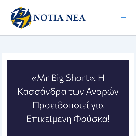
Μετάβαση
στο
περιεχόμενο
«Mr Big Short»: Η
Κασσάνδρα των Αγορών
Προειδοποιεί για
Επικείμενη Φούσκα!