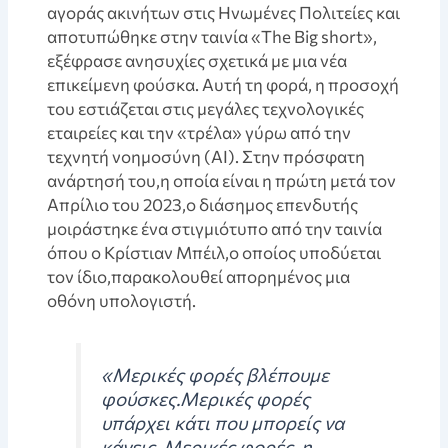
αγοράς ακινήτων στις Ηνωμένες Πολιτείες και
αποτυπώθηκε στην ταινία «The Big short»,
εξέφρασε ανησυχίες σχετικά με μια νέα
επικείμενη φούσκα. Αυτή τη φορά, η προσοχή
του εστιάζεται στις μεγάλες τεχνολογικές
εταιρείες και την «τρέλα» γύρω από την
τεχνητή νοημοσύνη (AI). Στην πρόσφατη
ανάρτησή του,η οποία είναι η πρώτη μετά τον
Απρίλιο του 2023,ο διάσημος επενδυτής
μοιράστηκε ένα στιγμιότυπο από την ταινία
όπου ο Κρίστιαν Μπέιλ,ο οποίος υποδύεται
τον ίδιο,παρακολουθεί απορημένος μια
οθόνη υπολογιστή.
«Μερικές φορές βλέπουμε
φούσκες.Μερικές φορές
υπάρχει κάτι που μπορείς να
κάνεις. Μερικές φορές, η