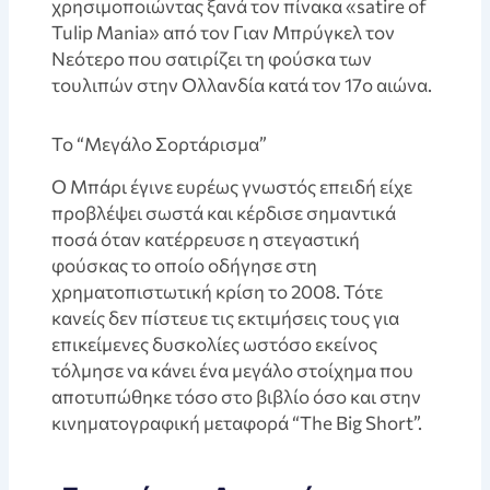
χρησιμοποιώντας ξανά τον πίνακα «satire of
Tulip Mania» από τον Γιαν Μπρύγκελ τον
Νεότερο που σατιρίζει τη φούσκα των
τουλιπών στην Ολλανδία κατά τον 17ο αιώνα.
Το “Μεγάλο Σορτάρισμα”
Ο Μπάρι έγινε ευρέως γνωστός επειδή είχε
προβλέψει σωστά και κέρδισε σημαντικά
ποσά όταν κατέρρευσε η στεγαστική
φούσκας το οποίο οδήγησε στη
χρηματοπιστωτική κρίση το 2008. Τότε
κανείς δεν πίστευε τις εκτιμήσεις τους για
επικείμενες δυσκολίες ωστόσο εκείνος
τόλμησε να κάνει ένα μεγάλο στοίχημα που
αποτυπώθηκε τόσο στο βιβλίο όσο και στην
κινηματογραφική μεταφορά “The Big Short”.