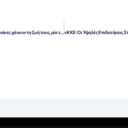
Φονικό τροχαίο στην Κορινθία: Δύο γυναίκες χάνουν τη ζωή τους, μία τραυματίας κοντά στη Λίμνη Βουλιαγμένης