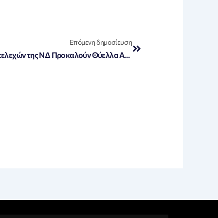
Next
Επόμενη δημοσίευση
«ΚΚΕ: Οι Υψηλές Επιδοτήσεις Στελεχών της ΝΔ Προκαλούν Θύελλα Αντιδράσεων στον Ελληνικό Λαό»