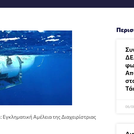
Περισ
Συ
ΔΕ
φω
Απο
στ
Τά
06/0
: Εγκληματική Αμέλεια της Διαχειρίστριας
Δι