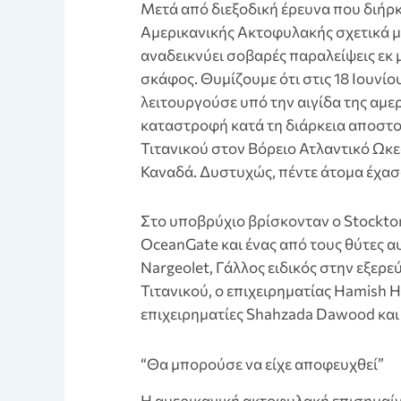
Μετά από διεξοδική έρευνα που διήρκ
Αμερικανικής Ακτοφυλακής σχετικά μ
αναδεικνύει σοβαρές παραλείψεις εκ μ
σκάφος. Θυμίζουμε ότι στις 18 Ιουνίο
λειτουργούσε υπό την αιγίδα της αμε
καταστροφή κατά τη διάρκεια αποστο
Τιτανικού στον Βόρειο Ατλαντικό Ωκε
Καναδά. Δυστυχώς, πέντε άτομα έχασα
Στο υποβρύχιο βρίσκονταν ο Stockto
OceanGate και ένας από τους θύτες αυ
Nargeolet, Γάλλος ειδικός στην εξερ
Τιτανικού, ο επιχειρηματίας Hamish 
επιχειρηματίες Shahzada Dawood και 
“Θα μπορούσε να είχε αποφευχθεί”
Η αμερικανική ακτοφυλακή επισημαίνε