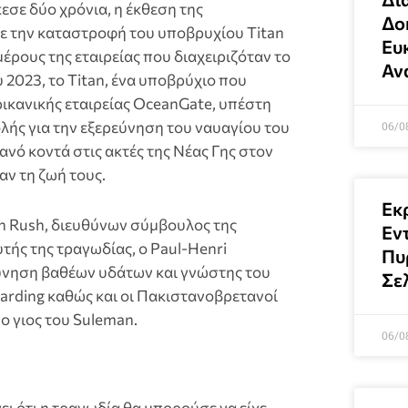
εσε δύο χρόνια, η έκθεση της
Δοκ
ε την καταστροφή του υποβρυχίου Titan
Ευκ
έρους της εταιρείας που διαχειριζόταν το
Αν
υ 2023, το Titan, ένα υποβρύχιο που
ρικανικής εταιρείας OceanGate, υπέστη
λής για την εξερεύνηση του ναυαγίου του
06/0
ανό κοντά στις ακτές της Νέας Γης στον
ν τη ζωή τους.
Εκ
n Rush, διευθύνων σύμβουλος της
Εν
τής της τραγωδίας, ο Paul-Henri
Πυ
εύνηση βαθέων υδάτων και γνώστης του
Σε
Harding καθώς και οι Πακιστανοβρετανοί
ο γιος του Suleman.
06/0
ι ότι η τραγωδία θα μπορούσε να είχε