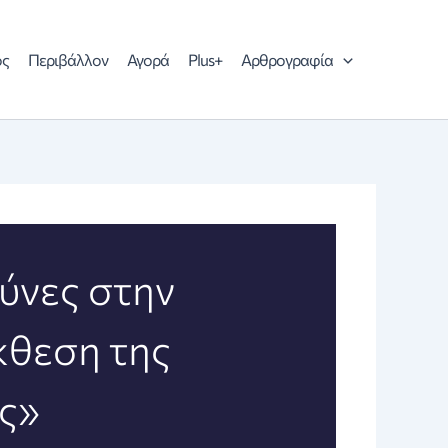
ός
Περιβάλλον
Αγορά
Plus+
Αρθρογραφία
ύνες στην
έκθεση της
ς»