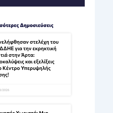
σότερες Δημοσιεύσεις
νελήφθησαν στελέχη του
ΔΔΗΕ για την εκρηκτική
τιά στην Άρτα:
καλύψεις και εξελίξεις
ο Κέντρο Υπερυψηλής
σης!
8/2026
ακοπές Χωριστά: Μια