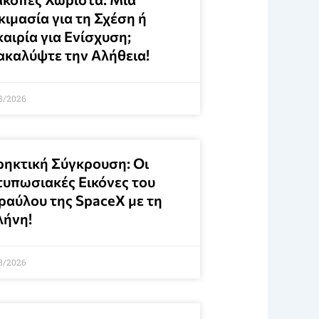
ιμασία για τη Σχέση ή
αιρία για Ενίσχυση;
ακαλύψτε την Αλήθεια!
8/2026
ρηκτική Σύγκρουση: Οι
τυπωσιακές Εικόνες του
ραύλου της SpaceX με τη
λήνη!
8/2026