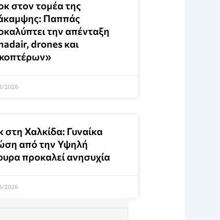
οκ στον τομέα της
άκαμψης: Παππάς
οκαλύπτει την απένταξη
adair, drones και
ικοπτέρων»
8/2026
κ στη Χαλκίδα: Γυναίκα
ώση από την Υψηλή
φυρα προκαλεί ανησυχία
8/2026