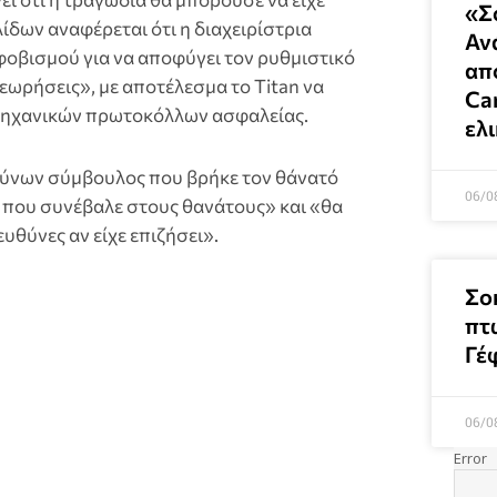
«Σ
ίδων αναφέρεται ότι η διαχειρίστρια
Αν
φοβισμού για να αποφύγει τον ρυθμιστικό
απ
θεωρήσεις», με αποτέλεσμα το Titan να
Can
 μηχανικών πρωτοκόλλων ασφαλείας.
ελ
ευθύνων σύμβουλος που βρήκε τον θάνατό
06/0
α που συνέβαλε στους θανάτους» και «θα
υθύνες αν είχε επιζήσει».
Σο
πτ
Γέ
06/0