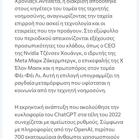
Χρονιάς».Αντίθετα, η διάκριση αποδόθηκε
στους «ηγέτες» του τομέα της τεχνητής
νοημοσύνης, αναγνωρίζοντας την ταχεία
επιρροή που ασκεί η τεχνολογία και οι
εταιρείες που την προάγουν. Στο εξώφυλλο
του περιοδικού απεικονίζονται εξέχουσες
προσωπικότητες του κλάδου, όπως ο CEO
της Nvidia Τζένσεν Χουάνγκ, ο ιδρυτής της
Meta Μαρκ Ζάκερμπεργκ, ο επικεφαλής της X
Έλον Μασκ και η πρωτοπόρος στον τομέα
Φέι-Φέι Λι. Αυτή η επιλογή υπογραμμίζει τη
ραγδαία μεταμόρφωση που υφίσταται η
κοινωνία από την τεχνητή νοημοσύνη.
Η εκρηκτική ανάπτυξη που ακολούθησε την
κυκλοφορία του ChatGPT στα τέλη του 2022
συνεχίζεται με αμείωτους ρυθμούς. Σύμφωνα
με πληροφορίες από την OpenAI, περίπου
700 εκατομμύρια άνθρωποι χρησιμοποιούν