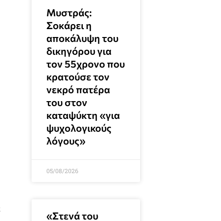
Μυστράς:
Σοκάρει η
αποκάλυψη του
δικηγόρου για
τον 55χρονο που
κρατούσε τον
νεκρό πατέρα
του στον
καταψύκτη «για
ψυχολογικούς
λόγους»
05/08/2026
α
«Στενά του