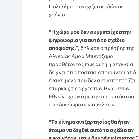
Πολισάριο συνεχίζεται εδώ και
χρόνια.
“Η χώρα μου δεν συμμετείχε στην
ψηφοφορία για αυτό το σχέδιο
απόφασης.”
, δήλωσε ο πρέσβης της
Αλγερίας Aμάρ Μπεντζαμά
προσθέτοντας πως αυτή η απουσία
δείχνει ότι αποστασιοποιούνται από
ένα κείμενο που δεν αντικατοπτρίζει
επαρκώς τις αρχές των Ηνωμένων
Εθνών σχετικά με την αποκατάσταση
των δικαιωμάτων των λαών.
“Το κίνημα ανεξαρτησίας θα ήταν
έτοιμο να δεχθεί αυτό το σχέδιο αν
εγκρινόταν μέσω δημοψηφίσματος,”