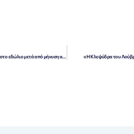
«Σάλος στην Αττική: Όλοι οι ψυχίατροι στο εδώλιο μετά από μήνυση αστυνομικών»
«Η Κλεψύδρα του Λούβρ