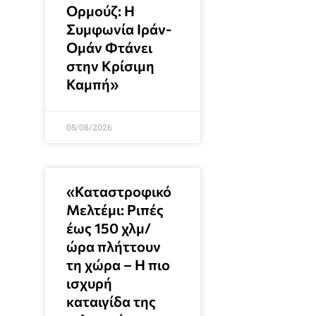
Ορμούζ: Η
Συμφωνία Ιράν-
Ομάν Φτάνει
στην Κρίσιμη
Καμπή»
05/08/2026
«Καταστροφικό
Μελτέμι: Ριπές
έως 150 χλμ/
ώρα πλήττουν
τη χώρα – Η πιο
ισχυρή
καταιγίδα της