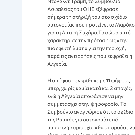
Ντόναλντ Τραμπ, το Συμβούλιο
Ασφαλείας του ΟΗΕ εξέφρασε
σήμερα τη στήριξή του στο σχέδιο
αυτονομίας που προτείνει το Μαρόκο
για τη Δυτική Σαχάρα.Το σώμα αυτό
χαρακτήρισε την πρόταση ως «την
πιο εφικτή λύση» για την περιοχή,
παρά τις αντιρρήσεις που εκφράζει η
Αλγερία.
Η απόφαση εγκρίθηκε με 11 ψήφους
υπέρ, χωρίς καμία κατά και 3 αποχές,
ενώ η Αλγερία αποφάσισε να μην
συμμετάσχει στην ψηφοφορία. Το
Συμβούλιο αναγνώρισε ότι το σχέδιο
της Ραμπάτ για αυτονομία υπό
μαροκινή κυριαρχία «θα μπορούσε ν