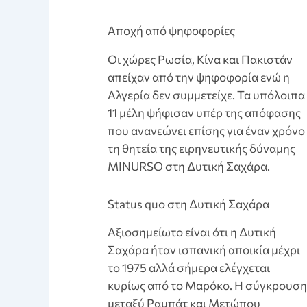
Aποχή από ψηφοφορίες
Οι χώρες Ρωσία, Κίνα και Πακιστάν
απείχαν από την ψηφοφορία ενώ η
Αλγερία δεν συμμετείχε. Τα υπόλοιπα
11 μέλη ψήφισαν υπέρ της απόφασης
που ανανεώνει επίσης για έναν χρόνο
τη θητεία της ειρηνευτικής δύναμης
MINURSO στη Δυτική Σαχάρα.
Status quo στη Δυτική Σαχάρα
Αξιοσημείωτο είναι ότι η Δυτική
Σαχάρα ήταν ισπανική αποικία μέχρι
το 1975 αλλά σήμερα ελέγχεται
κυρίως από το Μαρόκο. Η σύγκρουση
μεταξύ Ραμπάτ και Μετώπου