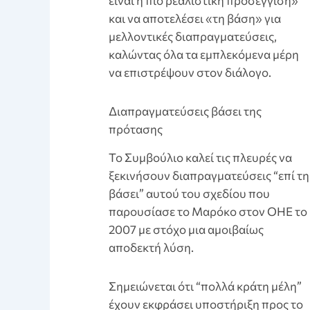
είναι η πιο ρεαλιστική προσέγγιση»
και να αποτελέσει «τη βάση» για
μελλοντικές διαπραγματεύσεις,
καλώντας όλα τα εμπλεκόμενα μέρη
να επιστρέψουν στον διάλογο.
Διαπραγματεύσεις βάσει της
πρότασης
Το Συμβούλιο καλεί τις πλευρές να
ξεκινήσουν διαπραγματεύσεις “επί τη
βάσει” αυτού του σχεδίου που
παρουσίασε το Μαρόκο στον ΟΗΕ το
2007 με στόχο μια αμοιβαίως
αποδεκτή λύση.
Σημειώνεται ότι “πολλά κράτη μέλη”
έχουν εκφράσει υποστήριξη προς το