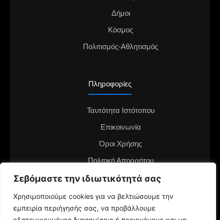
Δήμοι
Κόσμος
Πολιτισμός-Αθλητισμός
Πληροφορίες
Ταυτότητα Ιστότοπου
Επικοινωνία
Όροι Χρήσης
Πολιτική Απορρήτου
Διαφημιστείτε στο notianea.gr
Σεβόμαστε την ιδιωτικότητά σας
Γίνε ο ανταποκριτής στην περιοχή σου
Χρησιμοποιούμε cookies για να βελτιώσουμε την
εμπειρία περιήγησής σας, να προβάλλουμε
εξατομικευμένες διαφημίσεις ή περιεχόμενο και να