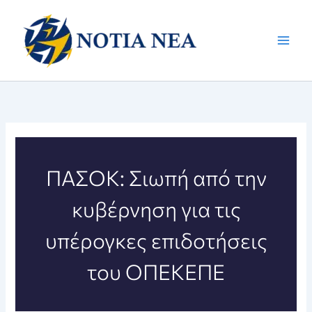
Μετάβαση
στο
περιεχόμενο
ΠΑΣΟΚ: Σιωπή από την
κυβέρνηση για τις
υπέρογκες επιδοτήσεις
του ΟΠΕΚΕΠΕ