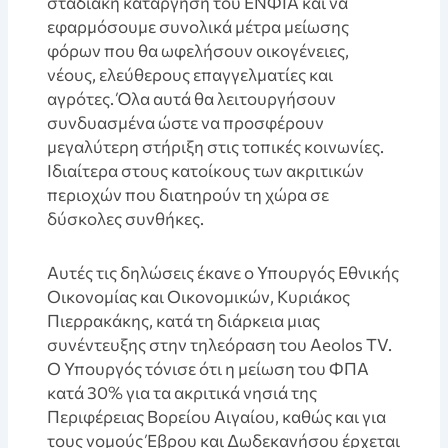
σταδιακή κατάργηση του ΕΝΦΙΑ και να
εφαρμόσουμε συνολικά μέτρα μείωσης
φόρων που θα ωφελήσουν οικογένειες,
νέους, ελεύθερους επαγγελματίες και
αγρότες. Όλα αυτά θα λειτουργήσουν
συνδυασμένα ώστε να προσφέρουν
μεγαλύτερη στήριξη στις τοπικές κοινωνίες.
Ιδιαίτερα στους κατοίκους των ακριτικών
περιοχών που διατηρούν τη χώρα σε
δύσκολες συνθήκες.
Αυτές τις δηλώσεις έκανε ο Υπουργός Εθνικής
Οικονομίας και Οικονομικών, Κυριάκος
Πιερρακάκης, κατά τη διάρκεια μιας
συνέντευξης στην τηλεόραση του Aeolos TV.
Ο Υπουργός τόνισε ότι η μείωση του ΦΠΑ
κατά 30% για τα ακριτικά νησιά της
Περιφέρειας Βορείου Αιγαίου, καθώς και για
τους νομούς Έβρου και Δωδεκανήσου έρχεται