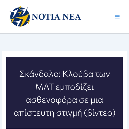
Μετάβαση
στο
περιεχόμενο
Σκάνδαλο: Κλούβα των
ΜΑΤ εμποδίζει
ασθενοφόρα σε μια
απίστευτη στιγμή (βίντεο)