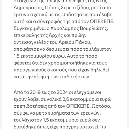
στοιχείων της πρώην υποψήφιας της Νέας
Δημοκρατίας, Πόπης Σεμερτζίδου, μετά από
έρευνα σχετικά με τις επιδοτήσεις που έλαβε
αυτή και ο σύντροφός της από τον ΟΠΕΚΕΠΕ.
Συγκεκριμένα, ο Χαράλαμπος Βουρλιώτης,
επικεφαλής της Αρχής και πρώην
αντεισαγγελέας του Αρείου Πάγου,
αποφάσισε να δεσμεύσει ποσό τουλάχιστον
1,5 εκατομμυρίου ευρώ. Αυτό το ποσό
φέρεται ότι δεν χρησιμοποιήθηκε για τους
παραγωγικούς σκοπούς που είχαν δηλωθεί
κατά την αίτηση των επιδοτήσεων.
Από το 2019 έως το 2024 οι ελεγχόμενοι
έχουν λάβει συνολικά 2,6 εκατομμύρια ευρώ
σε επιδοτήσεις από τον ΟΠΕΚΕΠΕ. Ωστόσο,
σύμφωνα με τα ευρήματα των ερευνών,
τουλάχιστον 1,5 εκατομμύριο ευρώ δεν
διατέθηκε όπως είχε προγραμματιστεί.Για