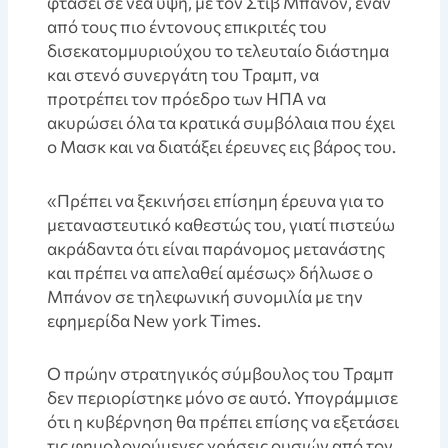
φτάσει σε νέα ύψη, με τον Στιβ Μπάνον, έναν
από τους πιο έντονους επικριτές του
δισεκατομμυριούχου το τελευταίο διάστημα
και στενό συνεργάτη του Τραμπ, να
προτρέπει τον πρόεδρο των ΗΠΑ να
ακυρώσει όλα τα κρατικά συμβόλαια που έχει
ο Μασκ και να διατάξει έρευνες εις βάρος του.
«Πρέπει να ξεκινήσει επίσημη έρευνα για το
μεταναστευτικό καθεστώς του, γιατί πιστεύω
ακράδαντα ότι είναι παράνομος μετανάστης
και πρέπει να απελαθεί αμέσως» δήλωσε ο
Μπάνον σε τηλεφωνική συνομιλία με την
εφημερίδα New york Times.
Ο πρώην στρατηγικός σύμβουλος του Τραμπ
δεν περιορίστηκε μόνο σε αυτό. Υπογράμμισε
ότι η κυβέρνηση θα πρέπει επίσης να εξετάσει
τις φημολογούμενες χρήσεις ουσιών από τον