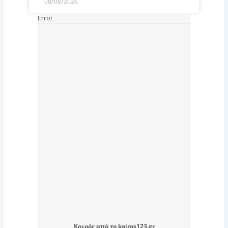
08/08/2026
Καιρός
από το
kairos123.gr