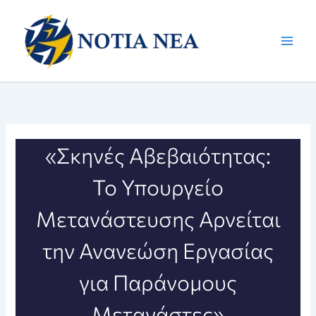
Μετάβαση
στο
περιεχόμενο
«Σκηνές Αβεβαιότητας:
Το Υπουργείο
Μετανάστευσης Αρνείται
την Ανανεώση Εργασίας
για Παράνομους
Μετανάστες»