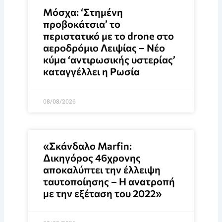
Μόσχα: ‘Στημένη
προβοκάτσια’ το
περιστατικό με το drone στο
αεροδρόμιο Λειψίας – Νέο
κύμα ‘αντιρωσικής υστερίας’
καταγγέλλει η Ρωσία
08/08/2026
«Σκάνδαλο Marfin:
Δικηγόρος 46χρονης
αποκαλύπτει την έλλειψη
ταυτοποίησης – Η ανατροπή
με την εξέταση του 2022»