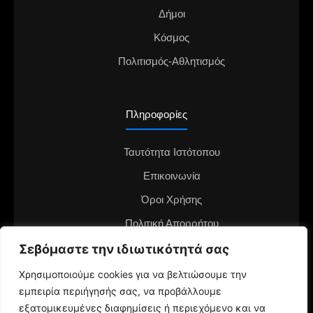
Δήμοι
Κόσμος
Πολιτισμός-Αθλητισμός
Πληροφορίες
Ταυτότητα Ιστότοπου
Επικοινωνία
Όροι Χρήσης
Πολιτική Απορρήτου
Σεβόμαστε την ιδιωτικότητά σας
Διαφημιστείτε στο notianea.gr
Γίνε ο ανταποκριτής στην περιοχή σου
Χρησιμοποιούμε cookies για να βελτιώσουμε την
εμπειρία περιήγησής σας, να προβάλλουμε
εξατομικευμένες διαφημίσεις ή περιεχόμενο και να