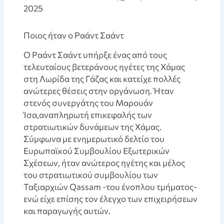
2025
Ποιος ήταν ο Ραάντ Σαάντ
Ο Ραάντ Σαάντ υπήρξε ένας από τους
τελευταίους βετεράνους ηγέτες της Χάμας
στη Λωρίδα της Γάζας και κατείχε πολλές
ανώτερες θέσεις στην οργάνωση. Ήταν
στενός συνεργάτης του Μαρουάν
Ίσα,αναπληρωτή επικεφαλής των
στρατιωτικών δυνάμεων της Χάμας.
Σύμφωνα με ενημερωτικό δελτίο του
Ευρωπαϊκού Συμβουλίου Εξωτερικών
Σχέσεων, ήταν ανώτερος ηγέτης και μέλος
του στρατιωτικού συμβουλίου των
Ταξιαρχιών Qassam -του ένοπλου τμήματος-
ενώ είχε επίσης τον έλεγχο των επιχειρήσεων
και παραγωγής αυτών.