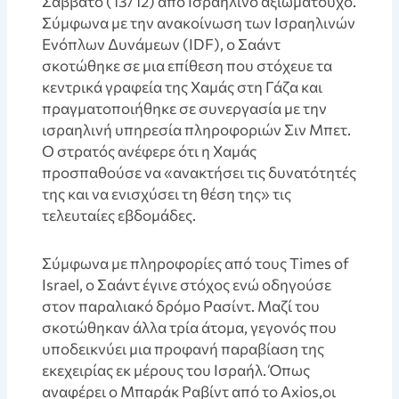
Σάββατο (13/12) από Ισραηλινό αξιωματούχο.
Σύμφωνα με την ανακοίνωση των Ισραηλινών
Ενόπλων Δυνάμεων (IDF), ο Σαάντ
σκοτώθηκε σε μια επίθεση που στόχευε τα
κεντρικά γραφεία της Χαμάς στη Γάζα και
πραγματοποιήθηκε σε συνεργασία με την
ισραηλινή υπηρεσία πληροφοριών Σιν Μπετ.
Ο στρατός ανέφερε ότι η Χαμάς
προσπαθούσε να «ανακτήσει τις δυνατότητές
της και να ενισχύσει τη θέση της» τις
τελευταίες εβδομάδες.
Σύμφωνα με πληροφορίες από τους Times of
Israel, ο Σαάντ έγινε στόχος ενώ οδηγούσε
στον παραλιακό δρόμο Ρασίντ. Μαζί του
σκοτώθηκαν άλλα τρία άτομα, γεγονός που
υποδεικνύει μια προφανή παραβίαση της
εκεχειρίας εκ μέρους του Ισραήλ. Όπως
αναφέρει ο Μπαράκ Ραβίντ από το Axios,οι