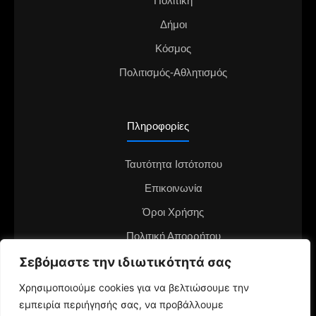
Πολιτική
Δήμοι
Κόσμος
Πολιτισμός-Αθλητισμός
Πληροφορίες
Ταυτότητα Ιστότοπου
Επικοινωνία
Όροι Χρήσης
Πολιτική Απορρήτου
Διαφημιστείτε στο notianea.gr
Σεβόμαστε την ιδιωτικότητά σας
Γίνε ο ανταποκριτής στην περιοχή σου
Χρησιμοποιούμε cookies για να βελτιώσουμε την
εμπειρία περιήγησής σας, να προβάλλουμε