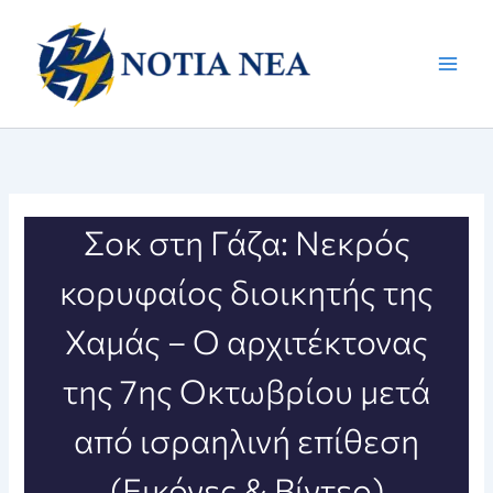
Μετάβαση
στο
περιεχόμενο
Σοκ στη Γάζα: Νεκρός
κορυφαίος διοικητής της
Χαμάς – Ο αρχιτέκτονας
της 7ης Οκτωβρίου μετά
από ισραηλινή επίθεση
(Εικόνες & Βίντεο)