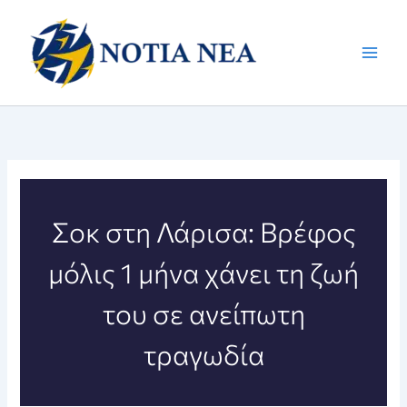
Μετάβαση
στο
περιεχόμενο
Σοκ στη Λάρισα: Βρέφος
μόλις 1 μήνα χάνει τη ζωή
του σε ανείπωτη
τραγωδία