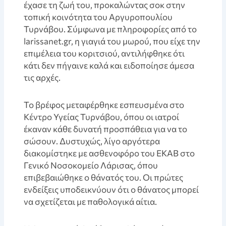
έχασε τη ζωή του, προκαλώντας σοκ στην
τοπική κοινότητα του Αργυροπουλίου
Τυρνάβου. Σύμφωνα με πληροφορίες από το
larissanet.gr, η γιαγιά του μωρού, που είχε την
επιμέλεια του κοριτσιού, αντιλήφθηκε ότι
κάτι δεν πήγαινε καλά και ειδοποίησε άμεσα
τις αρχές.
Το βρέφος μεταφέρθηκε εσπευσμένα στο
Κέντρο Υγείας Τυρνάβου, όπου οι ιατροί
έκαναν κάθε δυνατή προσπάθεια για να το
σώσουν. Δυστυχώς, λίγο αργότερα
διακομίστηκε με ασθενοφόρο του ΕΚΑΒ στο
Γενικό Νοσοκομείο Λάρισας, όπου
επιβεβαιώθηκε ο θάνατός του. Οι πρώτες
ενδείξεις υποδεικνύουν ότι ο θάνατος μπορεί
να σχετίζεται με παθολογικά αίτια.