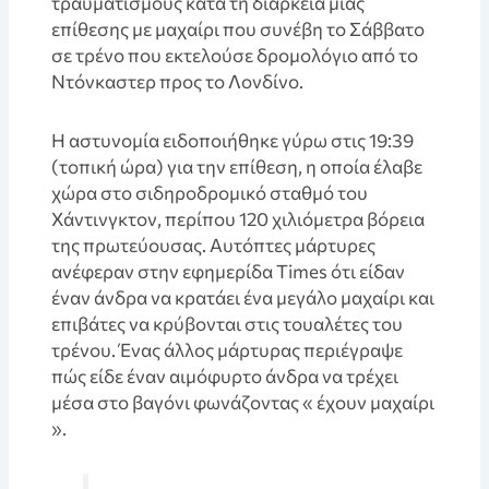
τραυματισμούς κατά τη διάρκεια μιας
επίθεσης με μαχαίρι που συνέβη το Σάββατο
σε τρένο που εκτελούσε δρομολόγιο από το
Ντόνκαστερ προς το Λονδίνο.
Η αστυνομία ειδοποιήθηκε γύρω στις 19:39
(τοπική ώρα) για την επίθεση, η οποία έλαβε
χώρα στο σιδηροδρομικό σταθμό του
Χάντινγκτον, περίπου 120 χιλιόμετρα βόρεια
της πρωτεύουσας. Αυτόπτες μάρτυρες
ανέφεραν στην εφημερίδα Times ότι είδαν
έναν άνδρα να κρατάει ένα μεγάλο μαχαίρι και
επιβάτες να κρύβονται στις τουαλέτες του
τρένου. Ένας άλλος μάρτυρας περιέγραψε
πώς είδε έναν αιμόφυρτο άνδρα να τρέχει
μέσα στο βαγόνι φωνάζοντας « έχουν μαχαίρι
».