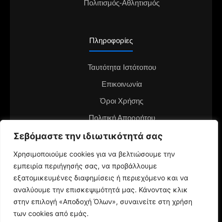
Πολιτισμός-Αθλητισμός
Πληροφορίες
Ταυτότητα Ιστότοπου
Επικοινωνία
Όροι Χρήσης
Πολιτική Απορρήτου
Διαφημιστείτε στο notianea.gr
Σεβόμαστε την ιδιωτικότητά σας
Γίνε ο ανταποκριτής στην περιοχή σου
Χρησιμοποιούμε cookies για να βελτιώσουμε την
εμπειρία περιήγησής σας, να προβάλλουμε
εξατομικευμένες διαφημίσεις ή περιεχόμενο και να
αναλύουμε την επισκεψιμότητά μας. Κάνοντας κλικ
στην επιλογή «Αποδοχή Όλων», συναινείτε στη χρήση
των cookies από εμάς.
© 2024 NotiaNea.gr | Maintained by
gratus.gr