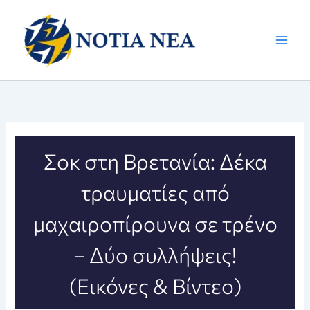
Μετάβαση
στο
περιεχόμενο
Σοκ στη Βρετανία: Δέκα
τραυματίες από
μαχαιροπίρουνα σε τρένο
– Δύο συλλήψεις!
(Εικόνες & Βίντεο)