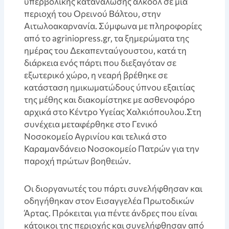
υπερβολικής κατανάλωσης αλκοόλ σε μια
περιοχή του Ορεινού Βάλτου, στην
Αιτωλοακαρνανία. Σύμφωνα με πληροφορίες
από το agriniopress.gr, τα ξημερώματα της
ημέρας του Δεκαπενταύγουστου, κατά τη
διάρκεια ενός πάρτι που διεξαγόταν σε
εξωτερικό χώρο, η νεαρή βρέθηκε σε
κατάσταση ημικωματώδους ύπνου εξαιτίας
της μέθης και διακομίστηκε με ασθενοφόρο
αρχικά στο Κέντρο Υγείας Χαλκιόπουλου.Στη
συνέχεια μεταφέρθηκε στο Γενικό
Νοσοκομείο Αγρινίου και τελικά στο
Καραμανδάνειο Νοσοκομείο Πατρών για την
παροχή πρώτων βοηθειών.
Οι διοργανωτές του πάρτι συνελήφθησαν και
οδηγήθηκαν στον Εισαγγελέα Πρωτοδικών
Άρτας. Πρόκειται για πέντε άνδρες που είναι
κάτοικοι της περιοχής και συνελήφθησαν από