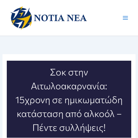
Μετάβαση
στο
περιεχόμενο
Σοκ στην
Αιτωλοακαρνανία:
15χρονη σε ημικωματώδη
κατάσταση από αλκοόλ –
Πέντε συλλήψεις!