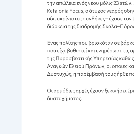
την απώλεια ενός νέου μόλις 23 ετών
Kefalonia Focus, ο άτυχος νεαρός οδ
αδιευκρίνιστες συνθήκες– έχασε τον 
διάρκεια της διαδρομής Σκάλα–Πόρος
Ένας πολίτης που βρισκόταν σε βάρκα
που είχε βυθιστεί και ενημέρωσε τις
της Πυροσβεστικής Υπηρεσίας καθώς
Αναγκών Ελειού Πρόνων, οι οποίες κ
Δυστυχώς, η παρέμβασή τους ήρθε πο
Οι αρμόδιες αρχές έχουν ξεκινήσει έρ
δυστυχήματος.