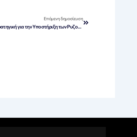
Next
Επόμενη δημοσίευση
«Τσιάρας: Ενιαία Ευρωπαϊκή Στρατηγική για την Υποστήριξη των Ρυζοπαραγωγών – Η Καινοτόμος Πρόταση»