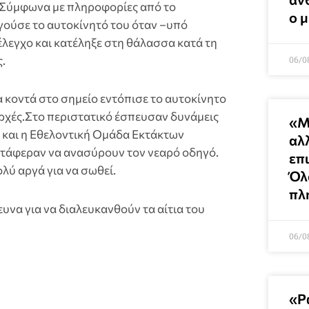
. Σύμφωνα με πληροφορίες από το
ο 
ηγούσε το αυτοκίνητό του όταν –υπό
έλεγχο και κατέληξε στη θάλασσα κατά τη
.
06/0
 κοντά στο σημείο εντόπισε το αυτοκίνητο
 αρχές.Στο περιστατικό έσπευσαν δυνάμεις
«Μ
 και η Εθελοντική Ομάδα Εκτάκτων
αλ
ατάφεραν να ανασύρουν τον νεαρό οδηγό.
επ
λύ αργά για να σωθεί.
Όλ
πλ
ευνα για να διαλευκανθούν τα αίτια του
06/0
«Ρ