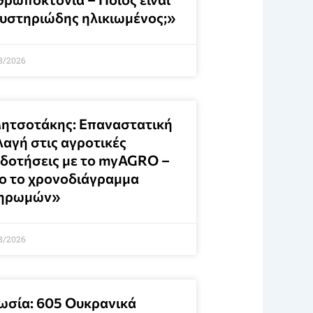
μυστηριώδης ηλικιωμένος;»
8/2026
ητσοτάκης: Επαναστατική
λαγή στις αγροτικές
ιδοτήσεις με το myAGRO –
ο το χρονοδιάγραμμα
ηρωμών»
8/2026
ωσία: 605 Ουκρανικά