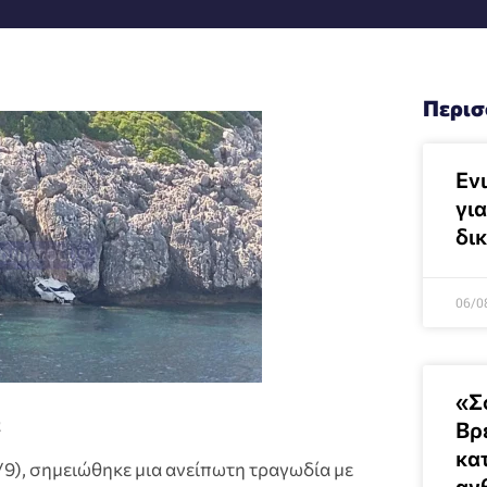
Περισ
Ενι
γι
δι
06/0
«Σ
ά
Βρ
κα
/9), σημειώθηκε μια ανείπωτη τραγωδία με
αν