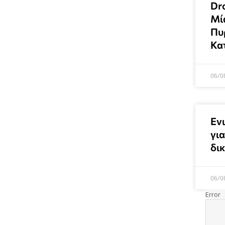
Dr
Μί
Πυρ
Κατ
06/0
Ενι
γι
δι
06/0