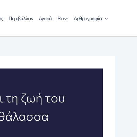
ός
Περιβάλλον
Αγορά
Plus+
Αρθρογραφία
 τη ζωή του
 θάλασσα