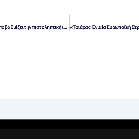
Συναγερμός στη Γαλλία: Ο οίκος Fitch υποβαθμίζει την πιστοληπτική ικανότητα της χώρας!