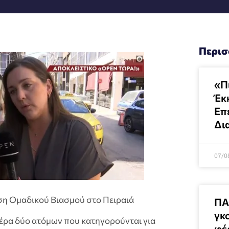
Περισ
«Π
Έκ
Επ
Δι
07/0
ση Ομαδικού Βιασμού στο Πειραιά
ΠΑ
γκ
τέρα δύο ατόμων που κατηγορούνται για
φέ