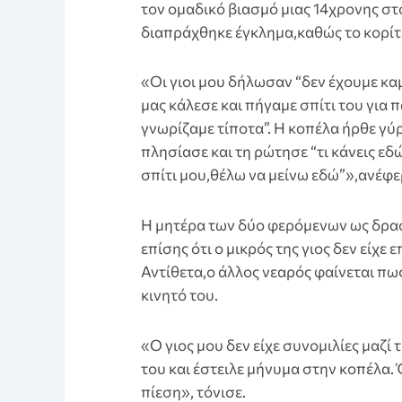
τον ομαδικό βιασμό μιας 14χρονης στο
διαπράχθηκε έγκλημα,καθώς το κορίτσ
«Οι γιοι μου δήλωσαν “δεν έχουμε καμ
μας κάλεσε και πήγαμε σπίτι του για 
γνωρίζαμε τίποτα”. Η κοπέλα ήρθε γύρ
πλησίασε και τη ρώτησε “τι κάνεις εδ
σπίτι μου,θέλω να μείνω εδώ”»,ανέφ
Η μητέρα των δύο φερόμενων ως δραστ
επίσης ότι ο μικρός της γιος δεν είχε
Αντίθετα,ο άλλος νεαρός φαίνεται πω
κινητό του.
«Ο γιος μου δεν είχε συνομιλίες μαζί 
του και έστειλε μήνυμα στην κοπέλα. 
πίεση», τόνισε.