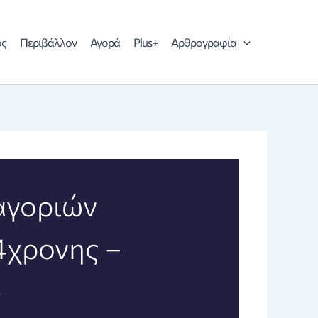
ός
Περιβάλλον
Αγορά
Plus+
Αρθρογραφία
αγοριών
4χρονης –
»