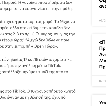
 Πειραιά. Η γυναίκα υποστήριξε ότι δεν
αν
ι φέρεται να «συναινέσει» στην πράξη.
07/0
ία σχέση με το κορίτσι, μαμά. Το 16χρονο
παρέα, αλλά όταν είδαμε την κοπέλα δεν
ω στις 2-3 το πρωί. Ο μικρός μου γιος την
ώ τέτοια ώρα;”. “Α,εγώ δεν θέλω να πάω
«Π
ερε στην εκπομπή «Open Τώρα».
Πρ
Αν
ών ηλικίας 17 και 18 ετών ισχυρίστηκε
Μα
 επαφή με την ανήλικη μέσω TikTok.
Πρ
ς αντάλλαξε μηνύματα μαζί της από το
07/0
της στο TikTok. Ο 16χρονος πήρε το κινητό
Όλα έγιναν με τη θέλησή της, όχι υπό
Υπ