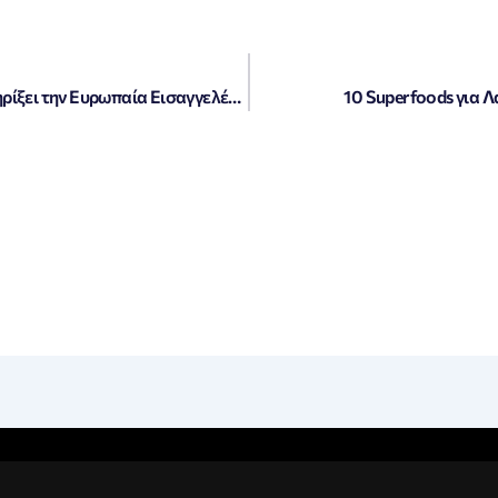
Χαρακόπουλος: Η Βουλή οφείλει να στηρίξει την Ευρωπαία Εισαγγελέα για τον ΟΠΕΚΕΠΕ
10 Superfoods για Λ