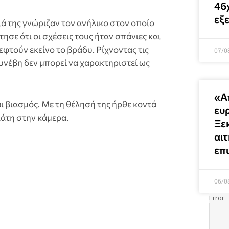
46
εξε
ιά της γνώριζαν τον ανήλικο στον οποίο
ησε ότι οι σχέσεις τους ήταν σπάνιες και
τούν εκείνο το βράδυ. Ρίχνοντας τις
07/0
συνέβη δεν μπορεί να χαρακτηριστεί ως
«Α
ι βιασμός. Με τη θέλησή της ήρθε κοντά
ευρ
λάτη στην κάμερα.
Ξε
αι
επ
06/0