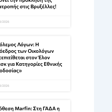
ατροπής στις Βρυξέλλες!
8/2026
όλεμος Λόγων: Η
όεδρος των Οικολόγων
τεπιτίθεται στον Έλον
σκ για Κατηγορίες Εθνικής
οδοσίας»
8/2026
όθεση Marfin: Στη ΓΑΔΑ η