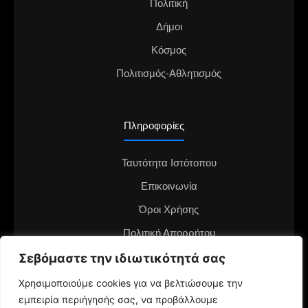
Πολιτική
Δήμοι
Κόσμος
Πολιτισμός-Αθλητισμός
Πληροφορίες
Ταυτότητα Ιστότοπου
Επικοινωνία
Όροι Χρήσης
Πολιτική Απορρήτου
Διαφημιστείτε στο notianea.gr
Σεβόμαστε την ιδιωτικότητά σας
Γίνε ο ανταποκριτής στην περιοχή σου
Χρησιμοποιούμε cookies για να βελτιώσουμε την
εμπειρία περιήγησής σας, να προβάλλουμε