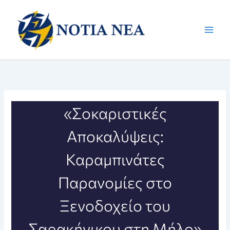
Μετάβαση
στο
περιεχόμενο
«Σοκαριστικές
Αποκαλύψεις:
Καραμπινάτες
Παρανομίες στο
Ξενοδοχείο του
Σαρακήνικου στη Μήλο»