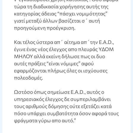
τώρα τη διαδικασία χορήγησης αυτής της
κατηγορίας άδειας “πάσχει νομιμότητας”
γιατί μεταξύ άλλων βασίζεται σ΄ αυτή
προηγούμενη προέγκριση.
Kαι τέλος ύστερα απ΄ αίτημα απ΄την E.A.D.,
έγινε ένας νέος έλεγχος απο πλευράς ΥΔΟΜ
MΗΛΟΥ αλλά εκείνη δήλωσε πως οι δυο
αυτές πράξεις “είναι νόμιμες” αφού
εφαρμόζονται πλήρως όλες οι ισχύουσες
πολεοδομές.
Ωστόσο όπως σημείωσε E.A.D., αυτός ο
υπηρεσιακός έλεγχος δε συμπεριλαμβάνει
τους αριθμούς δόμησης ούτε εξετάζει κατά
πόσο υπάρχει συμβατότητα όσον αφορά τους
φράγματα γύρω απο αυτό.”