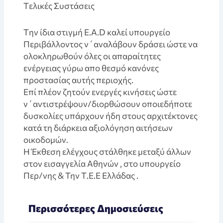
Tελικές Συστάσεις
Tην ίδια στιγμή E.A.D καλεί υπουργείο
Περιβάλλοντος ν΄αναλάβουν δράσει ώστε να
ολοκληρωθούν όλες οι απαραίτητες
ενέργειας γύρω απο θεσμό κανόνες
προστασίας αυτής περιοχής.
Eπί πλέον ζητούν ενεργές κινήσεις ώστε
ν΄αντιστρέψουν/διορθώσουν οποιεδήποτε
δυσκολίες υπάρχουν ήδη στους αρχιτέκτονες
κατά τη διάρκεια αξιολόγηση αιτήσεων
οικοδομών.
H Έκθεση ελέγχους στάλθηκε μεταξύ άλλων
στον εισαγγελία Αθηνών , στο υπουργείο
Περ/νης & Την Τ.E.E Ελλάδας .
Περισσότερες Δημοσιεύσεις