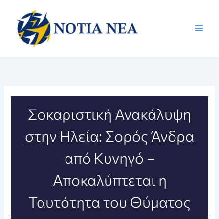
Μετάβαση
στο
περιεχόμενο
Σοκαριστική Ανακάλυψη
στην Ηλεία: Σορός Άνδρα
από Κυνηγό –
Αποκαλύπτεται η
Ταυτότητα του Θύματος