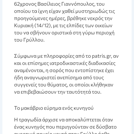
62χρονος Βασίλειος Γιαννόπουλος, του
οποίου τα ίχνη είχαν χαθεί μυστηριωδώς τις
προηγούμενες ημέρες, βρέθηκε νεκρός την
Κυριακή (14/12), με τις ελπίδες των οικείων
του να σβήνουν οριστικά στη γύρω περιοχή
του Γρύλλου.
Σύμφωνα με πληροφορίες από το patris.gr, αν
και οι επίσημες ιατροδικαστικές διαδικασίες
αναμένονται, η σορός που εντοπίστηκε έχει
ήδη αναγνωριστεί ανεπίσημα από τους
συγγενείς του θύματος, οι οποίοι κλήθηκαν
να επιβεβαιώσουν την ταυτότητά του.
Το μακάβριο εύρημα ενός κυνηγού
Η τραγωδία άρχισε να αποκαλύπτεται όταν
ένας κυνηγός που περιηγούνταν σε δύσβατο
αγροτικό σημείο κοντά στον Γρύλλο ήρθε