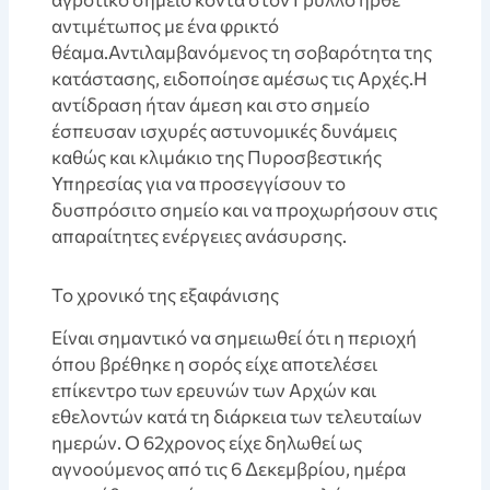
αντιμέτωπος με ένα φρικτό
θέαμα.Αντιλαμβανόμενος τη σοβαρότητα της
κατάστασης, ειδοποίησε αμέσως τις Αρχές.Η
αντίδραση ήταν άμεση και στο σημείο
έσπευσαν ισχυρές αστυνομικές δυνάμεις
καθώς και κλιμάκιο της Πυροσβεστικής
Υπηρεσίας για να προσεγγίσουν το
δυσπρόσιτο σημείο και να προχωρήσουν στις
απαραίτητες ενέργειες ανάσυρσης.
Το χρονικό της εξαφάνισης
Είναι σημαντικό να σημειωθεί ότι η περιοχή
όπου βρέθηκε η σορός είχε αποτελέσει
επίκεντρο των ερευνών των Αρχών και
εθελοντών κατά τη διάρκεια των τελευταίων
ημερών. Ο 62χρονος είχε δηλωθεί ως
αγνοούμενος από τις 6 Δεκεμβρίου, ημέρα