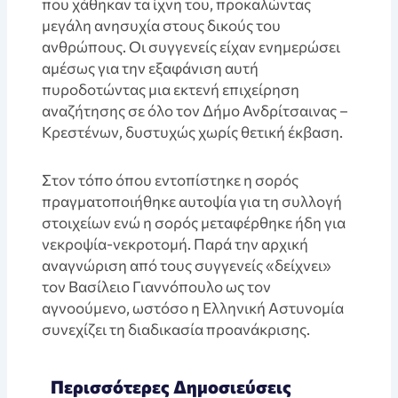
που χάθηκαν τα ίχνη του, προκαλώντας
μεγάλη ανησυχία στους δικούς του
ανθρώπους. Οι συγγενείς είχαν ενημερώσει
αμέσως για την εξαφάνιση αυτή
πυροδοτώντας μια εκτενή επιχείρηση
αναζήτησης σε όλο τον Δήμο Ανδρίτσαινας –
Κρεστένων, δυστυχώς χωρίς θετική έκβαση.
Στον τόπο όπου εντοπίστηκε η σορός
πραγματοποιήθηκε αυτοψία για τη συλλογή
στοιχείων ενώ η σορός μεταφέρθηκε ήδη για
νεκροψία-νεκροτομή. Παρά την αρχική
αναγνώριση από τους συγγενείς «δείχνει»
τον Βασίλειο Γιαννόπουλο ως τον
αγνοούμενο, ωστόσο η Ελληνική Αστυνομία
συνεχίζει τη διαδικασία προανάκρισης.
Περισσότερες Δημοσιεύσεις