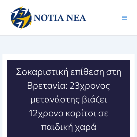
Μετάβαση
στο
περιεχόμενο
Σοκαριστική επίθεση στη
Βρετανία: 23χρονος
μετανάστης βιάζει
12χρονο κορίτσι σε
παιδική χαρά