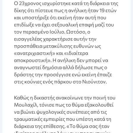
Ο 23χρονος ισχυρίστηκε κατά τη διάρκεια της
δίκης ότι πίστευε πως η ανήλικη ήταν 19 ετών
και υποστήριξε ότι εκείνη ήταν αυτή που
επιδίωξε να έχει σεξουαλική επαφή μαζί του
τον περασμένο Ιούλιο. Ωστόσο, ο
εισαγγελέας χαρακτήρισε αυτήν την
προσπάθεια μετακύλισης ευθυνών ως
«ανατριχιαστική» και «ιδιαίτερα
αποκρουστική». Η ανήλικη δεν μπορεί να
αναγνωστεί δημόσια αλλά δήλωσε πως ο
δράστης την προσέγγισε ενώ εκείνη έπαιζε
στις κούνιες ενός πάρκου στο Νιούνιτον.
Καθώς η δικαστής ανακοίνωνε την ποινή του
Μουλαχίλ, τόνισε πως το θύμα εξακολουθεί
να βιώνει ψυχολογικές συνέπειες από τις
τραυματικές εμπειρίες που υπέστη κατά τη
διάρκεια της επίθεσης. «Το θύμα σας ήταν