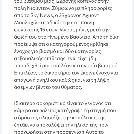
του βιασμού μιας 12χρονης κοπέλας στην
πόλη Νιούνιτον.Σύμφωνα με πληροφορίες
από το Sky News, ο 23χρονος Αχμάντ
Μουλαχίλ καταδικάστηκε σε ποινή
φυλάκισης 15 ετών, λίγους μήνες μετά την
άφιξή του στο Ηνωμένο Βασίλειο. Από τη δίκη
προέκυψε ότι ο κατηγορούμενος κρίθηκε
ένοχος για βιασμό και δύο κατηγορίες
σεξουαλικής επίθεσης, ενώ είχε ήδη
παραδεχθεί μια επιπλέον κατηγορία βιασμού.
Επιπλέον, το δικαστήριο τον έκρινε ένοχο για
απαγωγή ανηλίκου καθώς και για τη λήψη
άσεμνων βίντεο του θύματος.
Ιδιαίτερα σοκαριστικό είναι το γεγονός ότι
κάμερα ασφαλείας κατέγραψε τη στιγμή που
ο δράστης πλησιάζει την κοπέλα και της
ζητάει να αποκαλύψει την ηλικία της πριν
προχωρήσει στην προσέγγιση.Αυτό το