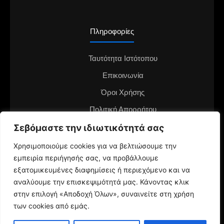
Πληροφορίες
Ταυτότητα Ιστότοπου
Επικοινωνία
Όροι Χρήσης
Πολιτική Απορρήτου
Διαφημιστείτε στο notianea.gr
Σεβόμαστε την ιδιωτικότητά σας
Γίνε ο ανταποκριτής στην περιοχή σου
Χρησιμοποιούμε cookies για να βελτιώσουμε την
εμπειρία περιήγησής σας, να προβάλλουμε
εξατομικευμένες διαφημίσεις ή περιεχόμενο και να
αναλύουμε την επισκεψιμότητά μας. Κάνοντας κλικ
στην επιλογή «Αποδοχή Όλων», συναινείτε στη χρήση
των cookies από εμάς.
© 2024 NotiaNea.gr | Maintained by
gratus.gr