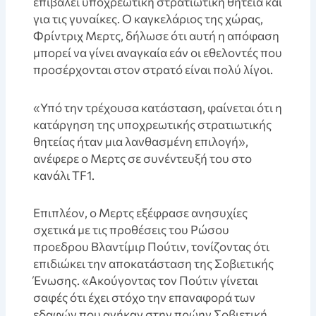
επιβάλει υποχρεωτική στρατιωτική θητεία και
για τις γυναίκες. Ο καγκελάριος της χώρας,
Φρίντριχ Μερτς, δήλωσε ότι αυτή η απόφαση
μπορεί να γίνει αναγκαία εάν οι εθελοντές που
προσέρχονται στον στρατό είναι πολύ λίγοι.
«Υπό την τρέχουσα κατάσταση, φαίνεται ότι η
κατάργηση της υποχρεωτικής στρατιωτικής
θητείας ήταν μια λανθασμένη επιλογή»,
ανέφερε ο Μερτς σε συνέντευξή του στο
κανάλι TF1.
Επιπλέον, ο Μερτς εξέφρασε ανησυχίες
σχετικά με τις προθέσεις του Ρώσου
προεδρου Βλαντίμιρ Πούτιν, τονίζοντας ότι
επιδιώκει την αποκατάσταση της Σοβιετικής
Ένωσης. «Ακούγοντας τον Πούτιν γίνεται
σαφές ότι έχει στόχο την επαναφορά των
εδαφών που ανήκαν στην πρώην Σοβιετική