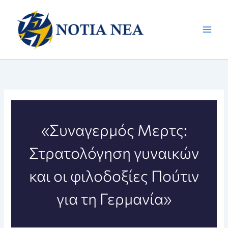
Μετάβαση
στο
περιεχόμενο
«Συναγερμός Μερτς:
Στρατολόγηση γυναικών
και οι φιλοδοξίες Πούτιν
για τη Γερμανία»