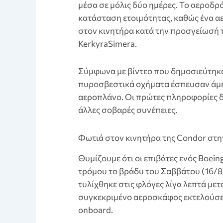
μέσα σε μόλις δύο ημέρες. Το αεροδρό
κατάσταση ετοιμότητας, καθώς ένα 
στον κινητήρα κατά την προσγείωσή 
KerkyraSimera.
Σύμφωνα με βίντεο που δημοσιεύτηκα
πυροσβεστικά οχήματα έσπευσαν άμεσ
αεροπλάνο. Οι πρώτες πληροφορίες δ
άλλες σοβαρές συνέπειες.
Φωτιά στον κινητήρα της Condor στ
Θυμίζουμε ότι οι επιβάτες ενός Boei
τρόμου το βράδυ του Σαββάτου (16/8)
τυλίχθηκε στις φλόγες λίγα λεπτά με
συγκεκριμένο αεροσκάφος εκτελούσε
onboard.