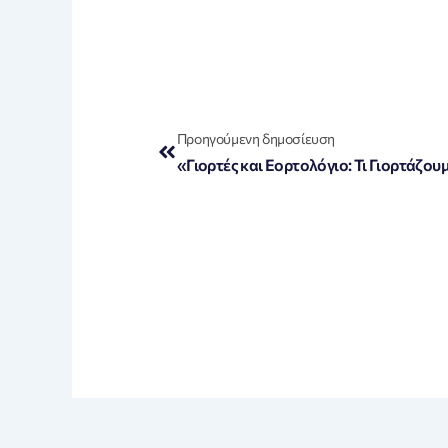
Prev
Προηγούμενη δημοσίευση
«Γιορτές και Εορτολόγιο: Τι Γιορτάζου