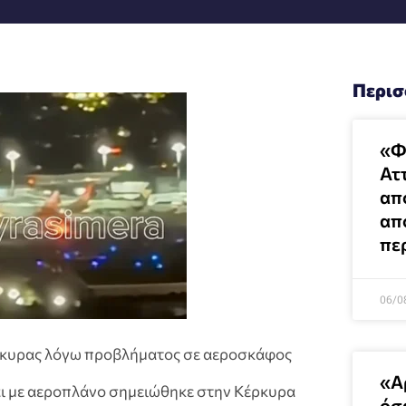
Περισ
«Φω
Ατ
απ
απ
πε
06/0
ρκυρας λόγω προβλήματος σε αεροσκάφος
«Α
αι με αεροπλάνο σημειώθηκε στην Κέρκυρα
όσα