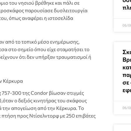
μιο του νησιού βρέθηκε και πάλι σε
πλ
αεροσκάφος παρουσίασε δυσλειτουργία
του, όπως αναφέρει η ιστοσελίδα
06/0
ν από το τοπικό μέσο ενημέρωσης,
α στο σημείο όπου είχε σταματήσει το
Σκ
είχνουν ότι δεν υπήρξαν τραυματισμοί ή
Βρ
κατ
πα
ην Κέρκυρα
σε
εφ
ng 757-300 της Condor βίωσαν στιγμές
,όταν ο δεξιός κινητήρας του σκάφους
τά την απογείωση από την Κέρκυρα. Το
06/0
 πτήση προς Ντίσελντορφ με 250 επιβάτες