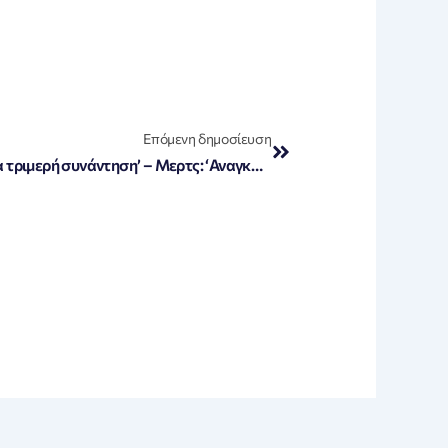
Next
Επόμενη δημοσίευση
Τραμπ: ‘Μίλησα με τον Πούτιν για τριμερή συνάντηση’ – Μερτς: ‘Αναγκαία η κατάπαυση του πυρός’ – Ολοκληρώθηκαν οι κρίσιμες συνομιλίες στο Λευκό Οίκο