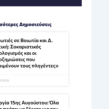
σότερες Δημοσιεύσεις
τιές σε Βοιωτία και Δ.
τική: Σοκαριστικός
ολογισμός και οι
οζημιώσεις που
ριμένουν τους πληγέντες»
8/2026
ργία 15ης Αυγούστου: Όλα
 πρέπει να ξέρετε για την