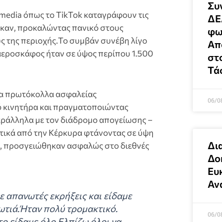
Συ
 media όπως το TikTok καταγράφουν τις
ΔΕ
ηκαν, προκαλώντας πανικό στους
φω
υς της περιοχής.Το συμβάν συνέβη λίγο
Απο
 αεροσκάφος ήταν σε ύψος περίπου 1.500
στ
Τά
τα πρωτόκολλα ασφαλείας
06/0
 κινητήρα και πραγματοποιώντας
ράλληλα με τον διάδρομο απογείωσης –
τικά από την Κέρκυρα φτάνοντας σε ύψη
Δι
ς, προσγειώθηκαν ασφαλώς στο διεθνές
Δοκ
Ευκ
Αν
ε απανωτές εκρήξεις και είδαμε
ωτιά.Ήταν πολύ τρομακτικό.
06/0
ο είδαμε όλο.Ελπίζω όλοι να