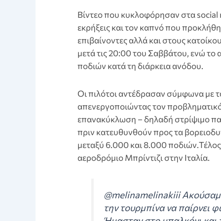
Βίντεο που κυκλοφόρησαν στα social
εκρήξεις και τον καπνό που προκλήθ
επιβαίνοντες αλλά και στους κατοίκο
μετά τις 20:00 του Σαββάτου, ενώ το
ποδιών κατά τη διάρκεια ανόδου.
Οι πιλότοι αντέδρασαν σύμφωνα με 
απενεργοποιώντας τον προβληματικό
επανακύκλωση – δηλαδή στρίψιμο πα
πριν κατευθυνθούν προς τα βορειοδυ
μεταξύ 6.000 και 8.000 ποδιών.Τέλο
αεροδρόμιο Μπρίντιζι στην Ιταλία.
@melinamelinakiii Ακούσαμ
την τουρμπίνα να παίρνει φ
Ήμασταν στο μπαλκόνι και τ