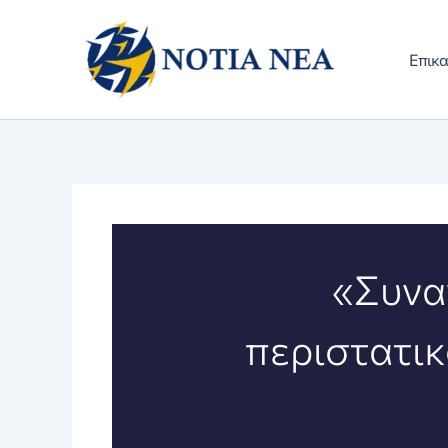
Μετάβαση
στο
Επικα
περιεχόμενο
«Συνα
περιστατικ