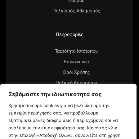
Κόσμος
Πολιτισμός-Αθλητισμός
Πληροφορίες
Ταυτότητα Ιστότοπου
Επικοινωνία
Όροι Χρήσης
Πολιτική Απορρήτου
Διαφημιστείτε στο notianea.gr
Σεβόμαστε την ιδιωτικότητά σας
Γίνε ο ανταποκριτής στην περιοχή σου
Χρησιμοποιούμε cookies για να βελτιώσουμε την
εμπειρία περιήγησής σας, να προβάλλουμε
εξατομικευμένες διαφημίσεις ή περιεχόμενο και να
αναλύουμε την επισκεψιμότητά μας. Κάνοντας κλικ
στην επιλογή «Αποδοχή Όλων», συναινείτε στη χρήση