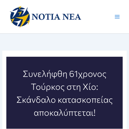
Μετάβαση
στο
περιεχόμενο
Συνελήφθη 61χρονος
Τούρκος στη Χίο:
Σκάνδαλο κατασκοπείας
αποκαλύπτεται!