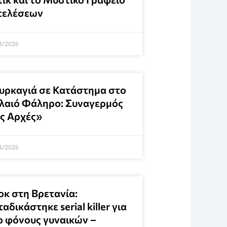
τελέσεων
8/2026
υρκαγιά σε Κατάστημα στο
λαιό Φάληρο: Συναγερμός
ις Αρχές»
8/2026
οκ στη Βρετανία:
αδικάστηκε serial killer για
ο φόνους γυναικών –