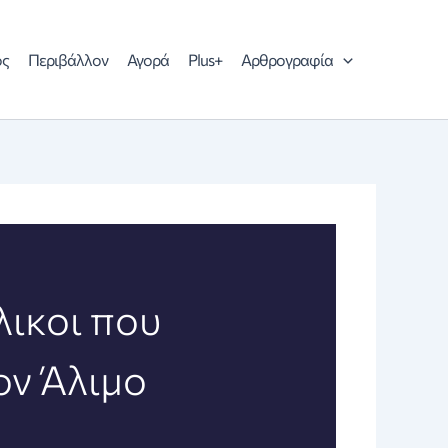
ός
Περιβάλλον
Αγορά
Plus+
Αρθρογραφία
ικοι που
ον Άλιμο