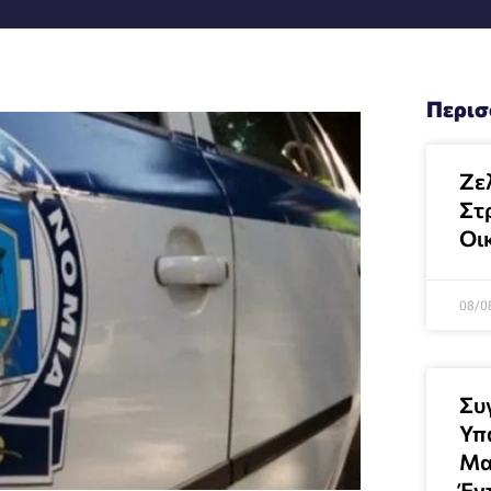
Περισ
Ζελ
Στ
Οι
08/0
Συ
Υπ
Μα
Έν