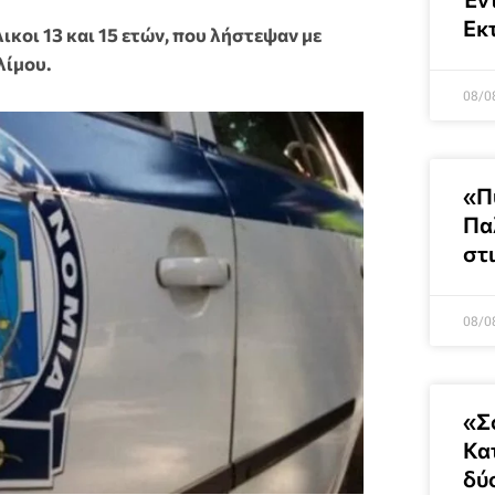
Εκ
κοι 13 και 15 ετών, που λήστεψαν με
λίμου.
08/0
«Π
Πα
στ
08/0
«Σ
Κατ
δύ