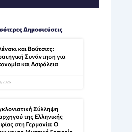
σότερες Δημοσιεύσεις
ένσκι και Βούτσιτς:
ρατηγική Συνάντηση για
κονομία και Ασφάλεια
8/2026
γκλονιστική Σύλληψη
αρχηγού της Ελληνικής
φίας στη Γερμανία: Ο
τικ και το Μυστικό Γραφείο