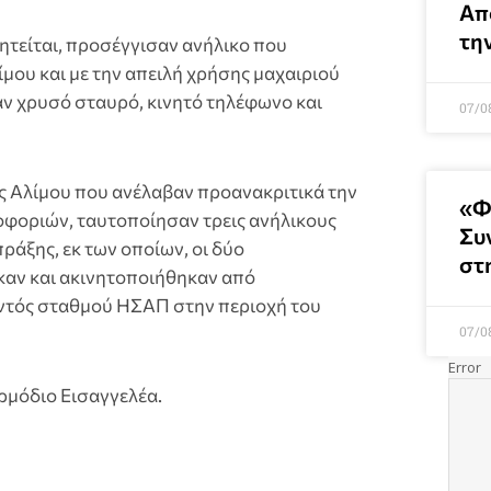
Απ
τη
ζητείται, προσέγγισαν ανήλικο που
ίμου και με την απειλή χρήσης μαχαιριού
αν χρυσό σταυρό, κινητό τηλέφωνο και
07/0
ς Αλίμου που ανέλαβαν προανακριτικά την
«Φ
φοριών, ταυτοποίησαν τρεις ανήλικους
Συ
ράξης, εκ των οποίων, οι δύο
στ
καν και ακινητοποιήθηκαν από
εντός σταθμού ΗΣΑΠ στην περιοχή του
07/0
ρμόδιο Εισαγγελέα.