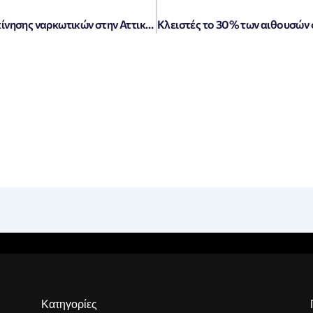
Βύρωνας: Σύλληψη μέλους ομάδας διακίνησης ναρκωτικών στην Αττική – Εξαρθρώθηκε το κύκλωμα – Κατασχέθηκαν πάνω από 29 κιλά κάνναβης
Κατηγορίες