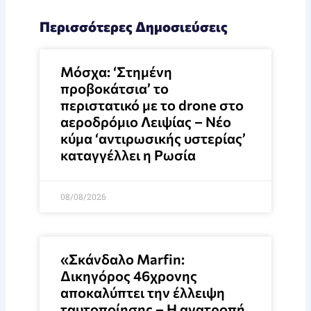
Περισσότερες Δημοσιεύσεις
Μόσχα: ‘Στημένη
προβοκάτσια’ το
περιστατικό με το drone στο
αεροδρόμιο Λειψίας – Νέο
κύμα ‘αντιρωσικής υστερίας’
καταγγέλλει η Ρωσία
08/08/2026
«Σκάνδαλο Marfin:
Δικηγόρος 46χρονης
αποκαλύπτει την έλλειψη
ταυτοποίησης – Η ανατροπή