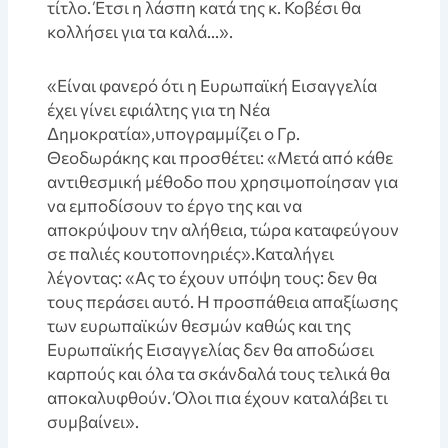
τίτλο. Έτσι η λάσπη κατά της κ. Κοβέσι θα
κολλήσει για τα καλά…».
«Είναι φανερό ότι η Ευρωπαϊκή Εισαγγελία
έχει γίνει εφιάλτης για τη Νέα
Δημοκρατία»,υπογραμμίζει ο Γρ.
Θεοδωράκης και προσθέτει: «Μετά από κάθε
αντιθεσμική μέθοδο που χρησιμοποίησαν για
να εμποδίσουν το έργο της και να
αποκρύψουν την αλήθεια, τώρα καταφεύγουν
σε παλιές κουτοπονηριές».Καταλήγει
λέγοντας: «Ας το έχουν υπόψη τους: δεν θα
τους περάσει αυτό. Η προσπάθεια απαξίωσης
των ευρωπαϊκών θεσμών καθώς και της
Ευρωπαϊκής Εισαγγελίας δεν θα αποδώσει
καρπούς και όλα τα σκάνδαλά τους τελικά θα
αποκαλυφθούν. Όλοι πια έχουν καταλάβει τι
συμβαίνει».