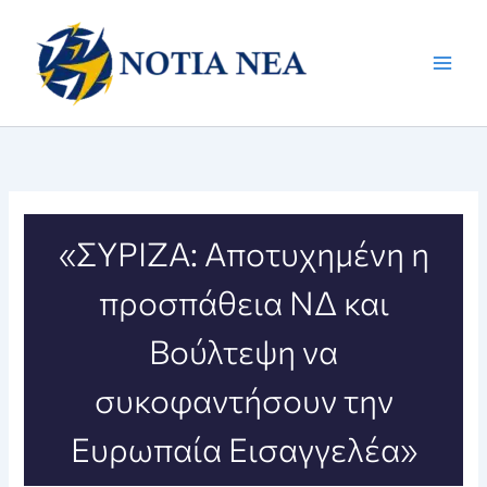
Μετάβαση
στο
περιεχόμενο
«ΣΥΡΙΖΑ: Αποτυχημένη η
προσπάθεια ΝΔ και
Βούλτεψη να
συκοφαντήσουν την
Ευρωπαία Εισαγγελέα»