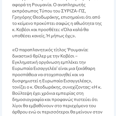
αφορά τη Ρουμανία. Ο αναπληρωτής
εκπρόσωπος Τύπου του ΣΥΡΙΖΑ-ΠΣ,
Γρηγόρης Θεοδωράκης, επισημαίνει ότι από
το κείμενο προκύπτει σαφώς η αθωότητα της
κ. Κοβέσι και προσθέτει: «Όλα καλά θα
υποθέσει κανείς. Ή μήπως όχι;».
«Ο παραπλανητικός τίτλος ‘Ρουμανία:
δικαστικό θρίλερ με την Κοβέσι –
Εγκληματική οργάνωση εμπλέκει την
Ευρωπαία Εισαγγελέα’ είναι μια ξεκάθαρη
προσπάθεια να στοχοποιηθεί και να
δυσφημιστεί η Ευρωπαία Εισαγγελέας»,
τονίζει ο κ. Θεοδωράκης, συνεχίζοντας: «Η κ.
Βούλτεψη έχει χρόνια εμπειρίας στη
δημοσιογραφία και προφανώς πιστεύει ότι
λίγοι θα εμβαθύνουν στο περιεχόμενο του
άρθρου ενώ οι περισσότεροι θα μείνουν στον