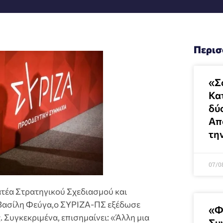
Περισ
«Σ
Κατ
δύ
Απ
τη
07/0
τέα Στρατηγικού Σχεδιασμού και
,Βασίλη Φεύγα,ο ΣΥΡΙΖΑ-ΠΣ εξέδωσε
«Φ
 Συγκεκριμένα, επισημαίνει: «Άλλη μια
Συ