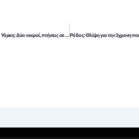
Καταστροφικές βροχοπτώσεις στη Νέα Υόρκη: Δύο νεκροί, πτήσεις σε αναστάτωση και προειδοποιήσεις για πλημμύρες (Εικόνες & Βίντεο)