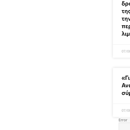
δρ
της
τη
πε
λι
07/0
«Γ
Αν
σύ
07/0