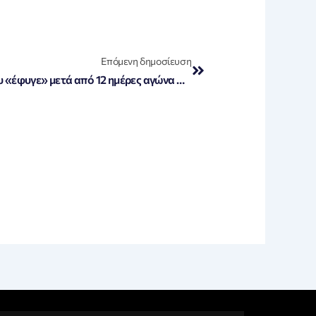
Next
Επόμενη δημοσίευση
Ρόδος: Θλίψη για την 3χρονη που «έφυγε» μετά από 12 ημέρες αγώνα στην πισίνα