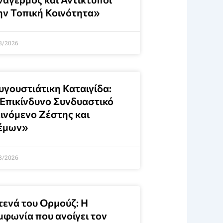
ην Τοπική Κοινότητα»
8/2026
υγουστιάτικη Καταιγίδα:
 Επικίνδυνο Συνδυαστικό
ινόμενο Ζέστης και
έμων»
8/2026
τενά του Ορμούζ: Η
μφωνία που ανοίγει τον