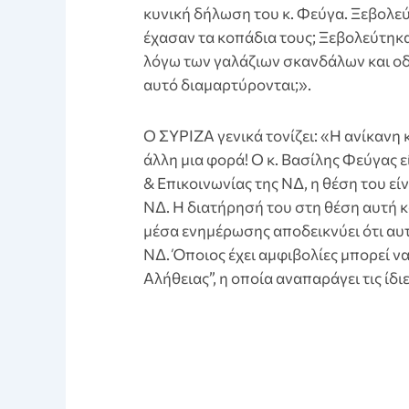
κυνική δήλωση του κ. Φεύγα. Ξεβολε
έχασαν τα κοπάδια τους; Ξεβολεύτηκ
λόγω των γαλάζιων σκανδάλων και οδη
αυτό διαμαρτύρονται;».
Ο ΣΥΡΙΖΑ γενικά τονίζει: «Η ανίκανη
άλλη μια φορά! Ο κ. Βασίλης Φεύγας 
& Επικοινωνίας της ΝΔ, η θέση του εί
ΝΔ. Η διατήρησή του στη θέση αυτή 
μέσα ενημέρωσης αποδεικνύει ότι αυτ
ΝΔ. Όποιος έχει αμφιβολίες μπορεί ν
Αλήθειας”, η οποία αναπαράγει τις ίδ