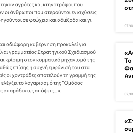
ύτηκαν αγρότες και κτηνοτρόφοι που
στ
αν οι άνθρωποι που στερούνται ενισχύσεις
γούνται σε φτώχεια και αδιέξοδα και γι’
07/0
 και αδιάφορη κυβέρνηση προκαλεί για
είναι γραμματέας Στρατηγικού Σχεδιασμού
«Α
ναι κρίσιμη στον κομματικό μηχανισμό της
Το
καθώς επίσης η συχνή εμφάνισή του στα
Φα
ές οι χοντράδες αποτελούν τη γραμμή της
Αν
α ελέγξει το λογαριασμό της “Ομάδας
ιες απαράδεκτες απόψεις…».
07/0
«Σ
συ