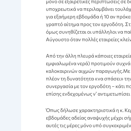
μόνο σε εξαιρετικές περιπτώσεις σε 
υποχρεωτικά να περιλαμβάνει τουλάχι
για εξαήμερη εβδομάδα ή 10 αν πρόκε
γραπτό αίτημα προς τον εργοδότη. Στι
όμως συνηθίζεται οι υπάλληλοι να πα
Αύγουστο όταν πολλές εταιρείες κλεί
Aπό την άλλη πλευρά κάποιες εταιρεί
εμφιαλωμένα νερά) προτιμούν συχνά τ
καλοκαιρινών αιχμών παραγωγής.Με τι
πλέον τη δυνατότητα «να σπάσει» την
συνεργασία με τον εργοδότη – κάτι πο
επίσης ενδεχομένως ν’ αντιμετωπίσε
Όπως δήλωσε χαρακτηριστικά η κ. Κε
εβδομάδες αδείας αναψυχής μέχρι σ
αυτές τις μέρες μόνο υπό συγκεκριμέ