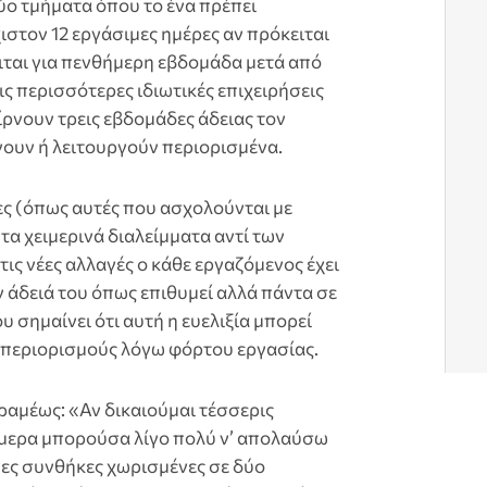
δύο τμήματα όπου το ένα πρέπει
στον 12 εργάσιμες ημέρες αν πρόκειται
ιται για πενθήμερη εβδομάδα μετά από
ς περισσότερες ιδιωτικές επιχειρήσεις
ίρνουν τρεις εβδομάδες άδειας τον
νουν ή λειτουργούν περιορισμένα.
ες (όπως αυτές που ασχολούνται με
α χειμερινά διαλείμματα αντί των
ς νέες αλλαγές ο κάθε εργαζόμενος έχει
 άδειά του όπως επιθυμεί αλλά πάντα σε
υ σημαίνει ότι αυτή η ευελιξία μπορεί
ι περιορισμούς λόγω φόρτου εργασίας.
ραμέως: «Αν δικαιούμαι τέσσερις
ήμερα μπορούσα λίγο πολύ ν’ απολαύσω
νες συνθήκες χωρισμένες σε δύο