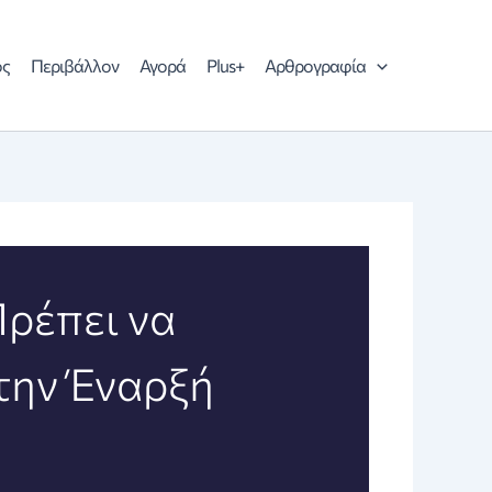
ός
Περιβάλλον
Αγορά
Plus+
Αρθρογραφία
ρέπει να
την Έναρξή