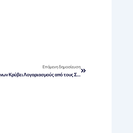
Next
Επόμενη δημοσίευση
«Σοκ και Δέος: Το 26% των Ελλήνων Κρύβει Λογαριασμούς από τους Συντρόφους τους!»