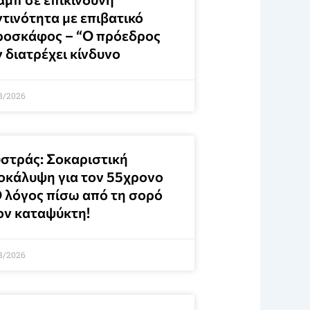
ντινότητα με επιβατικό
ροσκάφος – “Ο πρόεδρος
 διατρέχει κίνδυνο
8/2026
στράς: Σοκαριστική
οκάλυψη για τον 55χρονο
Ο λόγος πίσω από τη σορό
ον καταψύκτη!
8/2026