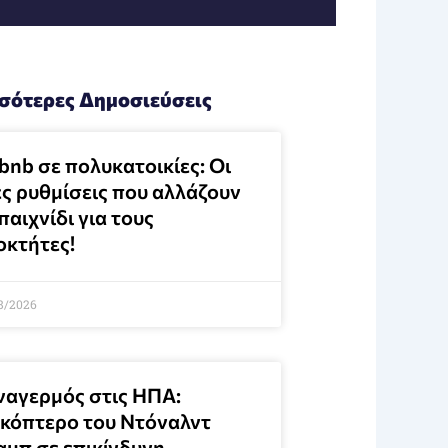
σότερες Δημοσιεύσεις
bnb σε πολυκατοικίες: Οι
ες ρυθμίσεις που αλλάζουν
παιχνίδι για τους
οκτήτες!
8/2026
ναγερμός στις ΗΠΑ:
ικόπτερο του Ντόναλντ
αμπ σε επικίνδυνη