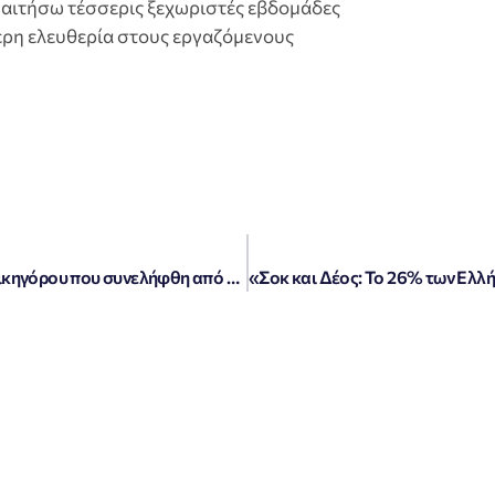
αιτήσω τέσσερις ξεχωριστές εβδομάδες
τερη ελευθερία στους εργαζόμενους
«Κατεχόμενα: Η υπόθεση του Έλληνα δικηγόρου που συνελήφθη από τους Τούρκους για «κατασκοπεία» – Οι αποκαλυπτικές αναρτήσεις του»