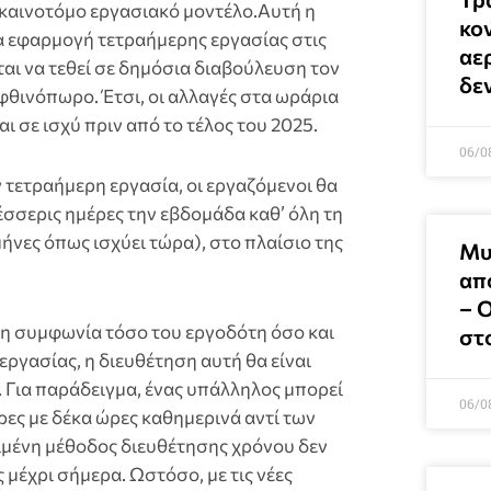
 καινοτόμο εργασιακό μοντέλο.Αυτή η
κο
α εφαρμογή τετραήμερης εργασίας στις
αε
ται να τεθεί σε δημόσια διαβούλευση τον
δεν
 φθινόπωρο. Έτσι, οι αλλαγές στα ωράρια
αι σε ισχύ πριν από το τέλος του 2025.
06/0
ν τετραήμερη εργασία, οι εργαζόμενοι θα
έσσερις ημέρες την εβδομάδα καθ’ όλη τη
 μήνες όπως ισχύει τώρα), στο πλαίσιο της
Μυ
απ
– 
τη συμφωνία τόσο του εργοδότη όσο και
στ
ργασίας, η διευθέτηση αυτή θα είναι
ς. Για παράδειγμα, ένας υπάλληλος μπορεί
06/0
έρες με δέκα ώρες καθημερινά αντί των
μένη μέθοδος διευθέτησης χρόνου δεν
 μέχρι σήμερα. Ωστόσο, με τις νέες