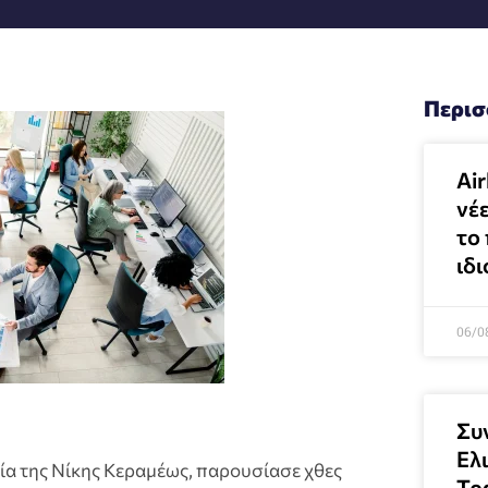
Περισ
Air
νέ
το 
ιδι
06/0
Συ
Ελ
ία της Νίκης Κεραμέως, παρουσίασε χθες
Τρ