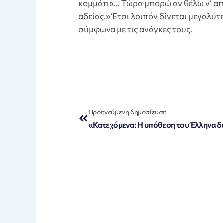
κομμάτια… Τώρα μπορώ αν θέλω ν’ απ
αδείας.» Έτσι λοιπόν δίνεται μεγαλύ
σύμφωνα με τις ανάγκες τους.
Prev
Προηγούμενη δημοσίευση