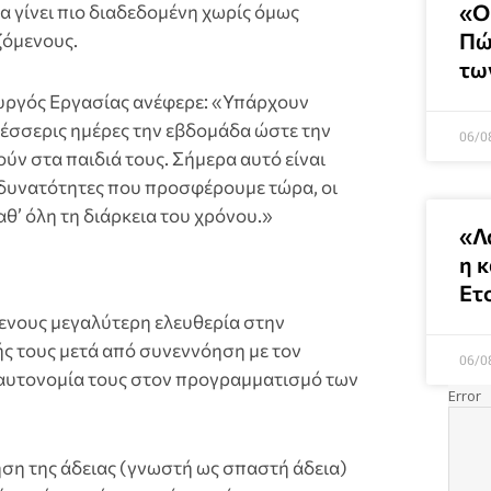
«Ο
να γίνει πιο διαδεδομένη χωρίς όμως
Πώ
ζόμενους.
τω
ουργός Εργασίας ανέφερε: «Υπάρχουν
τέσσερις ημέρες την εβδομάδα ώστε την
06/0
ν στα παιδιά τους. Σήμερα αυτό είναι
ες δυνατότητες που προσφέρουμε τώρα, οι
θ’ όλη τη διάρκεια του χρόνου.»
«Λ
η 
Ετ
μενους μεγαλύτερη ελευθερία στην
ής τους μετά από συνεννόηση με τον
06/0
ν αυτονομία τους στον προγραμματισμό των
ηση της άδειας (γνωστή ως σπαστή άδεια)