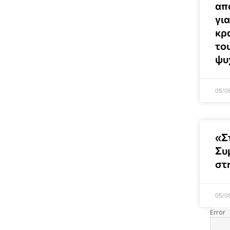
απ
γι
κρ
το
ψυ
05/0
«Σ
Συ
στ
05/0