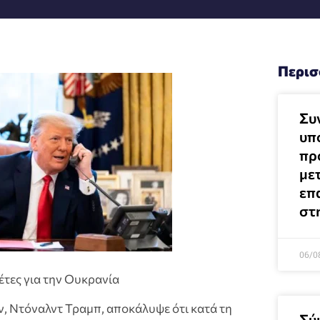
Περισ
Συ
υπ
προ
μετ
επ
στ
06/0
τες για την Ουκρανία
 Ντόναλντ Τραμπ, αποκάλυψε ότι κατά τη
Σύ