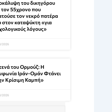
οκάλυψη του δικηγόρου
α τον 55χρονο που
ατούσε τον νεκρό πατέρα
υ στον καταψύκτη «για
χολογικούς λόγους»
8/2026
τενά του Ορμούζ: Η
μφωνία Ιράν-Ομάν Φτάνει
ην Κρίσιμη Καμπή»
8/2026