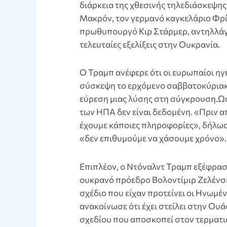
διάρκεια της χθεσινής τηλεδιάσκεψης
Μακρόν, τον γερμανό καγκελάριο Φρί
πρωθυπουργό Κιρ Στάρμερ, αντηλλάγη
τελευταίες εξελίξεις στην Ουκρανία.
Ο Τραμπ ανέφερε ότι οι ευρωπαίοι ηγ
σύσκεψη το ερχόμενο σαββατοκύριακ
εύρεση μιας λύσης στη σύγκρουση.Ωσ
των ΗΠΑ δεν είναι δεδομένη. «Πριν 
έχουμε κάποιες πληροφορίες», δήλωσ
«δεν επιθυμούμε να χάσουμε χρόνο».
Επιπλέον, ο Ντόναλντ Τραμπ εξέφρασ
ουκρανό πρόεδρο Βολοντίμιρ Ζελένσκι 
σχέδιο που είχαν προτείνει οι Ηνωμέν
ανακοίνωσε ότι έχει στείλει στην Ου
σχεδίου που αποσκοπεί στον τερματι