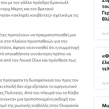
 του με τον γάλλο πρόεδρο Εμανουέλ
το
ντριχ Μερτς και τον βρετανό
Γε
σαν «σκληρές κουβέντες» σχετικά με τις
θλ
06/0
έτες προτείνουν να πραγματοποιηθεί μια
ο στο πλαίσιο προσπαθειών για την
τόσο, άφησε να εννοηθεί ότι η συμμετοχή
από οποιαδήποτε συνάντηση πρέπει να
«Φ
ε από τον Λευκό Οίκο και πρόσθεσε πως
έλ
τελ
ε πρόσφατα τη δυσαρέσκειά του προς τον
06/0
επειδή δεν είχε εξετάσει το ειρηνευτικό
ες Πολιτείες. Από την πλευρά του το Κίεβο
άσινγκτον μια τροποποιημένη εκδοχή του
Μυ
σμό της ρωσικής εισβολής στην Ουκρανία.