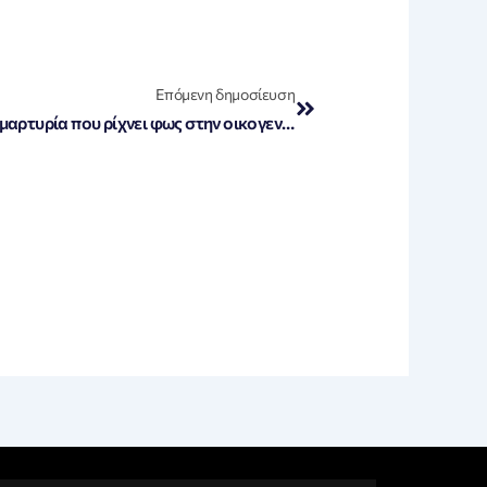
Next
Επόμενη δημοσίευση
«Φοινικούντα: Η αποκαλυπτική μαρτυρία που ρίχνει φως στην οικογενειακή αντιπαράθεση – «Ο θείος ανησυχούσε για την περιουσία του»»