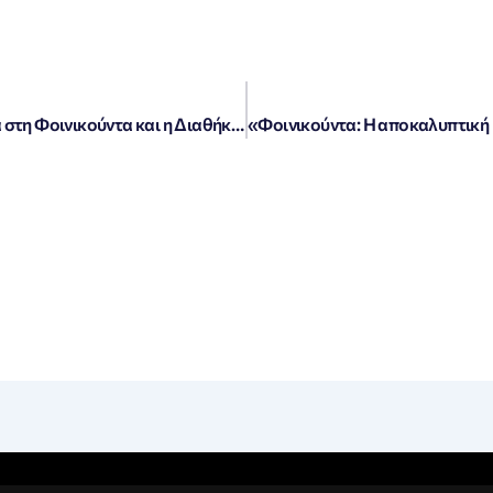
«Μυστικά και Ίχνη: Η Διπλή Δολοφονία στη Φοινικούντα και η Διαθήκη που Σόκαρε»