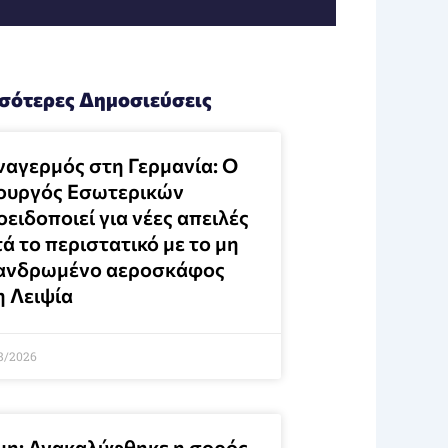
σότερες Δημοσιεύσεις
ναγερμός στη Γερμανία: Ο
ουργός Εσωτερικών
ειδοποιεί για νέες απειλές
ά το περιστατικό με το μη
ανδρωμένο αεροσκάφος
η Λειψία
8/2026
μη: Ανακαλύφθηκε η σορός