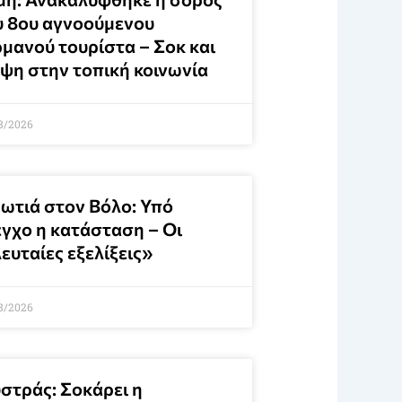
υ 8ου αγνοούμενου
ρμανού τουρίστα – Σοκ και
ίψη στην τοπική κοινωνία
8/2026
ωτιά στον Βόλο: Υπό
εγχο η κατάσταση – Οι
ευταίες εξελίξεις»
8/2026
στράς: Σοκάρει η