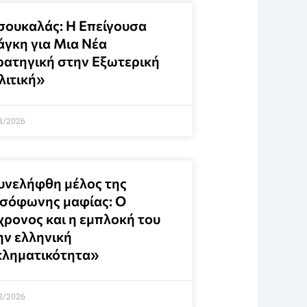
σουκαλάς: Η Επείγουσα
άγκη για Μια Νέα
ρατηγική στην Εξωτερική
λιτική»
8/2026
υνελήφθη μέλος της
σόφωνης μαφίας: Ο
χρονος και η εμπλοκή του
ην ελληνική
κληματικότητα»
8/2026