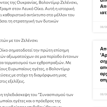
τος της Ουκρανίας, Βολοντίμιρ Ζελένσκι,
Απ
Τραμπ στον Λευκό Οίκο. Αυτή η ιστορική
ια
ι καθοριστικό αντίκτυπο στο μέλλον του
άσει τη στρατηγική των δυτικών
08/0
τών με τον Ζελένσκι
Απ
Οίκο σηματοδοτεί την πρώτη επίσημη
‘Αρ
κών αξιωματούχων σε μια περίοδο έντονων
ση
τα τερματισμού των εχθροπραξιών. Με
απ
ους Ευρωπαίους ηγέτες, ο Βολοντίμιρ
αρ
εύσεις με στόχο τη διαμόρφωση μιας
απ
τις εξελίξεις.
μη τηλεδιάσκεψη του “Συνασπισμού των
08/0
παίοι ηγέτες και ο πρόεδρος της
ης συνεδρίασης επιβεβαιώθηκαν οι