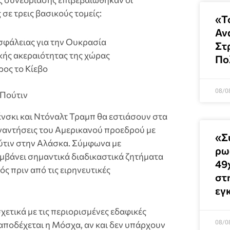
σε τρεις βασικούς τομείς:
«Τ
Αν
φάλειας για την Ουκρασία
Στ
ής ακεραιότητας της χώρας
Πο
ρος το Κίεβο
08/0
 Πούτιν
ένσκι και Ντόναλτ Τραμπ θα εστιάσουν στα
ναντήσεις του Αμερικανού προεδρού με
«Σ
ύτιν στην Αλάσκα. Σύμφωνα με
ρω
αμβάνει σημαντικά διαδικαστικά ζητήματα
49
 πριν από τις ειρηνευτικές
στ
εγ
χετικά με τις περιορισμένες εδαφικές
08/0
αποδέχεται η Μόσχα, αν και δεν υπάρχουν