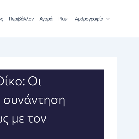
ός
Περιβάλλον
Αγορά
Plus+
Αρθρογραφία
ίκο: Οι
η συνάντηση
υς με τον