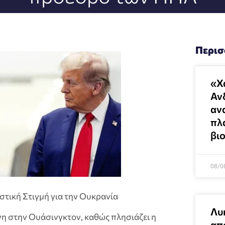
Περισ
«Χ
Αν
αν
πλ
βι
08/0
στική Στιγμή για την Ουκρανία
Λυ
η στην Ουάσινγκτον, καθώς πλησιάζει η
απ