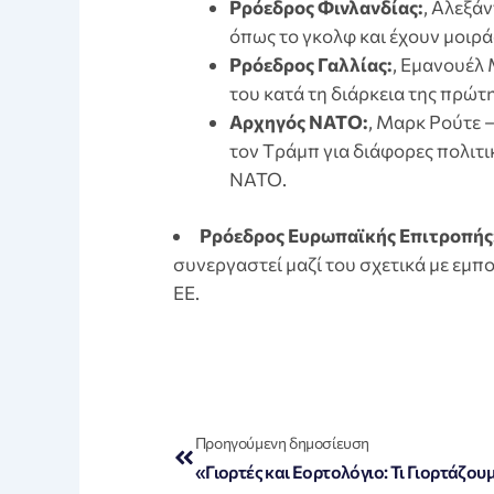
Pρόεδρος Φινλανδίας:
, Αλεξά
όπως το γκολφ και έχουν μοιρά
Pρόεδρος Γαλλίας:
, Εμανουέλ
του κατά τη διάρκεια της πρώτη
Aρχηγός ΝΑΤΟ:
, Μαρκ Ρούτε 
τον Tράμπ για διάφορες πολιτι
NATO.
Pρόεδρος Ευρωπαϊκής Επιτροπής
συνεργαστεί μαζί του σχετικά με εμ
ΕΕ.
Prev
Προηγούμενη δημοσίευση
«Γιορτές και Εορτολόγιο: Τι Γιορτάζου