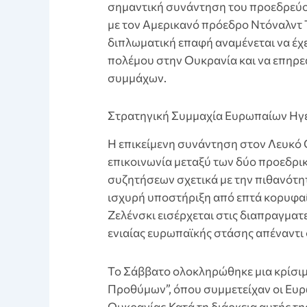
σημαντική συνάντηση του προεδρεύον
με τον Αμερικανό πρόεδρο Ντόναλντ 
διπλωματική επαφή αναμένεται να έχε
πολέμου στην Ουκρανία και να επηρε
συμμάχων.
Στρατηγική Συμμαχία Ευρωπαίων Ηγε
Η επικείμενη συνάντηση στον Λευκό 
επικοινωνία μεταξύ των δύο προεδρι
συζητήσεων σχετικά με την πιθανότη
ισχυρή υποστήριξη από επτά κορυφαί
Ζελένσκι εισέρχεται στις διαπραγματ
ενιαίας ευρωπαϊκής στάσης απέναντι σ
Το Σάββατο ολοκληρώθηκε μια κρίσι
Προθύμων”, όπου συμμετείχαν οι Ευρω
Ουκρανίας.Κατά τη διάρκεια αυτής τ