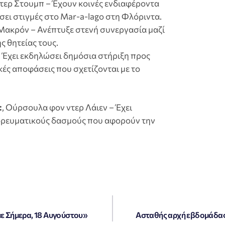
ντερ Στουμπ – Έχουν κοινές ενδιαφέροντα
σει στιγμές στο Mar-a-lago στη Φλόριντα.
 Μακρόν – Ανέπτυξε στενή συνεργασία μαζί
ς θητείας τους.
– Έχει εκδηλώσει δημόσια στήριξη προς
κές αποφάσεις που σχετίζονται με το
:
, Oύρσουλα φον ντερ Λάιεν – Έχει
πορευματικούς δασμούς που αφορούν την
με Σήμερα, 18 Αυγούστου»
Ασταθής αρχή εβδομάδας: