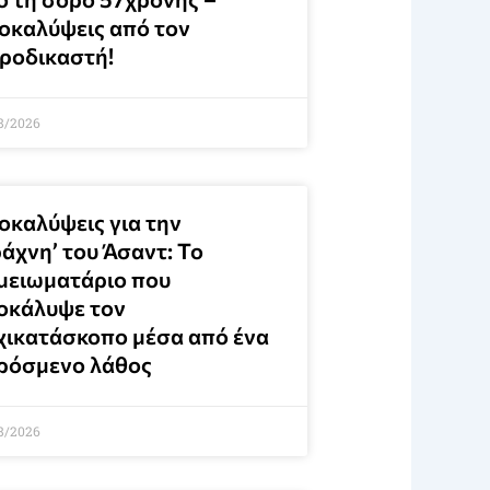
οκαλύψεις από τον
τροδικαστή!
8/2026
οκαλύψεις για την
άχνη’ του Άσαντ: Το
μειωματάριο που
οκάλυψε τον
χικατάσκοπο μέσα από ένα
ρόσμενο λάθος
8/2026