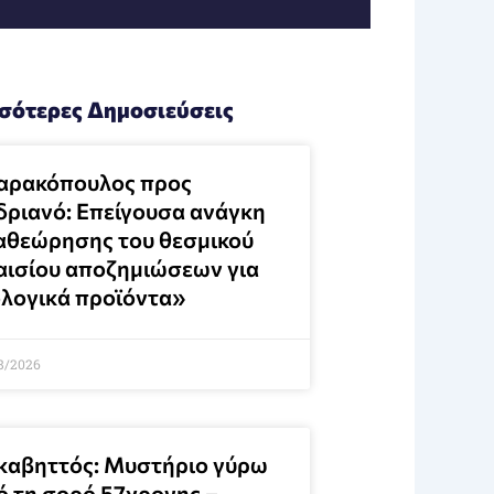
σότερες Δημοσιεύσεις
αρακόπουλος προς
δριανό: Επείγουσα ανάγκη
αθεώρησης του θεσμικού
αισίου αποζημιώσεων για
ολογικά προϊόντα»
8/2026
καβηττός: Μυστήριο γύρω
ό τη σορό 57χρονης –