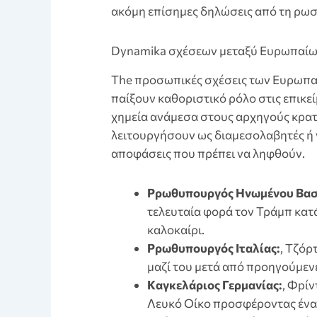
ακόμη επίσημες δηλώσεις από τη ρωσ
Dynamika σχέσεων μεταξύ Ευρωπαίω
The προσωπικές σχέσεις των Ευρωπα
παίξουν καθοριστικό ρόλο στις επικε
χημεία ανάμεσα στους αρχηγούς κρατώ
λειτουργήσουν ως διαμεσολαβητές ή 
αποφάσεις που πρέπει να ληφθούν.
Pρωθυπουργός Ηνωμένου Βασ
τελευταία φορά τον Τράμπ κατά
καλοκαίρι.
Pρωθυπουργός Ιταλίας:
, Τζόρ
μαζί του μετά από προηγούμεν
Kαγκελάριος Γερμανίας:
, Φрί
Λευκό Οίκο προσφέροντας ένα