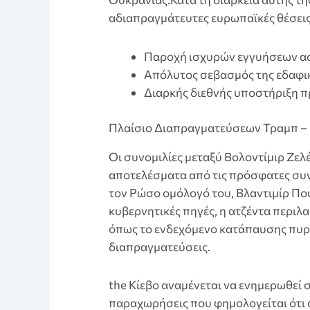
αδιαπραγμάτευτες ευρωπαϊκές θέσεις 
Παροχή ισχυρών εγγυήσεων ασ
Απόλυτος σεβασμός της εδαφικ
Διαρκής διεθνής υποστήριξη π
Πλαίσιο Διαπραγματεύσεων Τραμπ –
Οι συνομιλίες μεταξύ Βολοντίμιρ Ζελ
αποτελέσματα από τις πρόσφατες συ
τον Ρώσο ομόλογό του, Βλαντιμίρ Πο
κυβερνητικές πηγές, η ατζέντα περιλ
όπως το ενδεχόμενο κατάπαυσης πυρός
διαπραγματεύσεις.
the Κίεβο αναμένεται να ενημερωθεί σ
παραχωρήσεις που φημολογείται ότι 