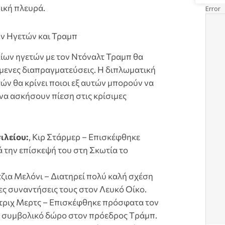
ική πλευρά.
ν Ηγετών και Τραμπ
ίων ηγετών με τον Ντόναλτ Τραμπ θα
ίμενες διαπραγματεύσεις. Η διπλωματική
ν θα κρίνει ποιοι εξ αυτών μπορούν να
να ασκήσουν πίεση στις κρίσιμες
ιλείου:
, Κιρ Στάρμερ – Επισκέφθηκε
 την επίσκεψή του στη Σκωτία το
τζια Μελόνι – Διατηρεί πολύ καλή σχέση
ες συναντήσεις τους στον Λευκό Οίκο.
ντριχ Μερτς – Επισκέφθηκε πρόσφατα τον
 συμβολικό δώρο στον πρόεδρος Tράμπ.