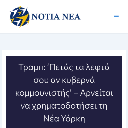
Μετάβαση
στο
περιεχόμενο
Τραμπ: ‘Πετάς τα λεφτά
σου αν κυβερνά
κομμουνιστής’ – Αρνείται
να χρηματοδοτήσει τη
Νέα Υόρκη