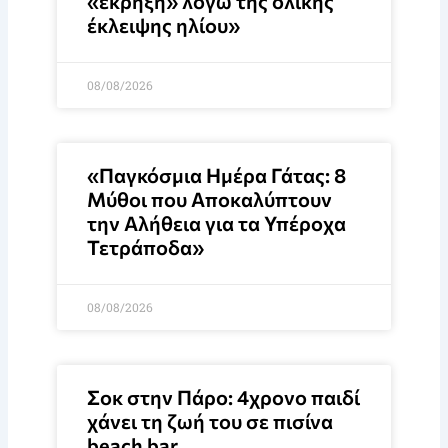
«έκρηξη» λόγω της ολικής
έκλειψης ηλίου»
08/08/2026
«Παγκόσμια Ημέρα Γάτας: 8
Μύθοι που Αποκαλύπτουν
την Αλήθεια για τα Υπέροχα
Τετράποδα»
08/08/2026
Σοκ στην Πάρο: 4χρονο παιδί
χάνει τη ζωή του σε πισίνα
beach bar