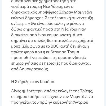
ομοσπονδιακή χρηματοδότηση στη
γενέτειρά του, τη Νέα Υόρκη, εάν ο
δημοκρατικός υποψήφιος Ζόχραν Μαμντάνι
εκλεγεί δήμαρχος. Σε τηλεοπτική συνέντευξη
ανέφερε: «Θα είναι δύσκολο για μένα να
δώσω σημαντικά ποσά στη Νέα Υόρκη αν
διοικείται από έναν κομμουνιστή. Αυτό
σημαίνει ότι απλώς θα σπαταλάω τα χρήματά
μου». Σύμφωνα με το BBC, αυτή δεν είναι η
πρώτη φορά που η κυβέρνηση Τραμπ
προσπαθεί να μειώσει τις ομοσπονδιακές
επιχορηγήσεις σε περιοχές που διοικούνται
από Δημοκρατικούς.
Η Στήριξη στον Κουόμο
Λίγες ημέρες πριν από τις εκλογές της Τρίτης,
οι δημοσκοπήσεις δείχνουν τον Μαμντάνι να
προηγείται του πρώην κυβερνήτη Άντριου