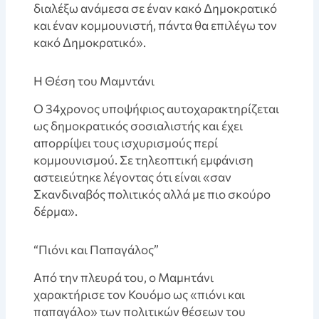
διαλέξω ανάμεσα σε έναν κακό Δημοκρατικό
και έναν κομμουνιστή, πάντα θα επιλέγω τον
κακό Δημοκρατικό».
Η Θέση του Μαμντάνι
Ο 34χρονος υποψήφιος αυτοχαρακτηρίζεται
ως δημοκρατικός σοσιαλιστής και έχει
απορρίψει τους ισχυρισμούς περί
κομμουνισμού. Σε τηλεοπτική εμφάνιση
αστειεύτηκε λέγοντας ότι είναι «σαν
Σκανδιναβός πολιτικός αλλά με πιο σκούρο
δέρμα».
“Πιόνι και Παπαγάλος”
Aπό την πλευρά του, ο Μαμнτάνι
χαρακτήρισε τον Κουόμο ως «πιόνι και
παπαγάλο» των πολιτικών θέσεων του