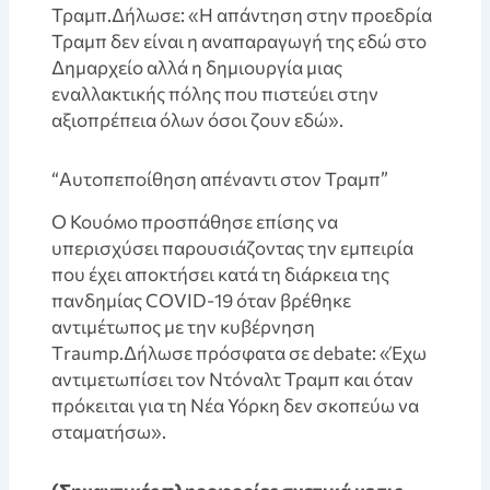
Τραμπ.Δήλωσε: «Η απάντηση στην προεδρία
Τραμπ δεν είναι η αναπαραγωγή της εδώ στο
Δημαρχείο αλλά η δημιουργία μιας
εναλλακτικής πόλης που πιστεύει στην
αξιοπρέπεια όλων όσοι ζουν εδώ».
“Αυτοπεποίθηση απέναντι στον Τραμπ”
Ο Κουόмо προσπάθησε επίσης να
υπερισχύσει παρουσιάζοντας την εμπειρία
που έχει αποκτήσει κατά τη διάρκεια της
πανδημίας COVID-19 όταν βρέθηκε
αντιμέτωπος με την κυβέρνηση
Тraump.Δήλωσε πρόσφατα σε debate: «Έχω
αντιμετωπίσει τον Ντόναλτ Τραμπ και όταν
πρόκειται για τη Νέα Υόρκη δεν σκοπεύω να
σταματήσω».