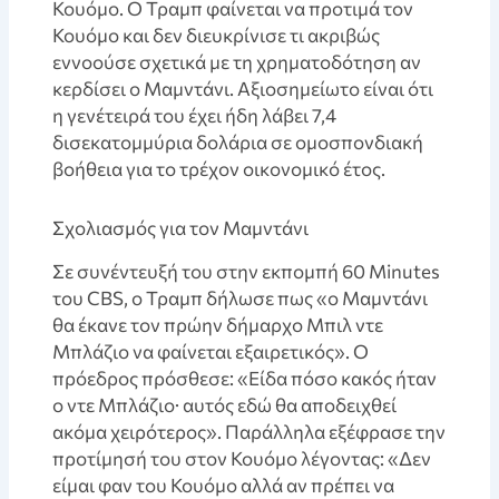
Κουόμο. Ο Τραμπ φαίνεται να προτιμά τον
Κουόμο και δεν διευκρίνισε τι ακριβώς
εννοούσε σχετικά με τη χρηματοδότηση αν
κερδίσει ο Μαμντάνι. Αξιοσημείωτο είναι ότι
η γενέτειρά του έχει ήδη λάβει 7,4
δισεκατομμύρια δολάρια σε ομοσπονδιακή
βοήθεια για το τρέχον οικονομικό έτος.
Σχολιασμός για τον Μαμντάνι
Σε συνέντευξή του στην εκπομπή 60 Minutes
του CBS, ο Τραμπ δήλωσε πως «ο Μαμντάνι
θα έκανε τον πρώην δήμαρχο Μπιλ ντε
Μπλάζιο να φαίνεται εξαιρετικός». Ο
πρόεδρος πρόσθεσε: «Είδα πόσο κακός ήταν
ο ντε Μπλάζιο· αυτός εδώ θα αποδειχθεί
ακόμα χειρότερος». Παράλληλα εξέφρασε την
προτίμησή του στον Κουόμο λέγοντας: «Δεν
είμαι φαν του Κουόμο αλλά αν πρέπει να