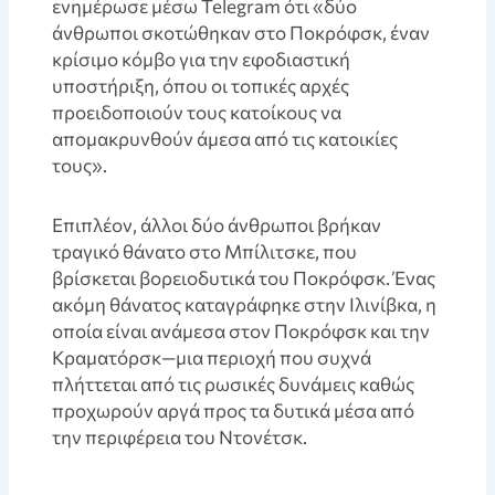
ενημέρωσε μέσω Telegram ότι «δύο
άνθρωποι σκοτώθηκαν στο Ποκρόφσκ, έναν
κρίσιμο κόμβο για την εφοδιαστική
υποστήριξη, όπου οι τοπικές αρχές
προειδοποιούν τους κατοίκους να
απομακρυνθούν άμεσα από τις κατοικίες
τους».
Επιπλέον, άλλοι δύο άνθρωποι βρήκαν
τραγικό θάνατο στο Μπίλιτσκε, που
βρίσκεται βορειοδυτικά του Ποκρόφσκ. Ένας
ακόμη θάνατος καταγράφηκε στην Ιλινίβκα, η
οποία είναι ανάμεσα στον Ποκρόφσκ και την
Κραματόρσκ—μια περιοχή που συχνά
πλήττεται από τις ρωσικές δυνάμεις καθώς
προχωρούν αργά προς τα δυτικά μέσα από
την περιφέρεια του Ντονέτσκ.