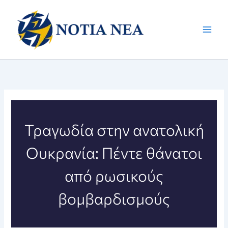
Μετάβαση
στο
περιεχόμενο
Τραγωδία στην ανατολική
Ουκρανία: Πέντε θάνατοι
από ρωσικούς
βομβαρδισμούς