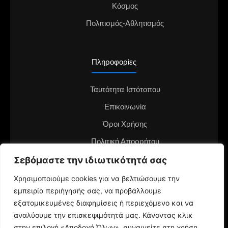
Κόσμος
Πολιτισμός-Αθλητισμός
Πληροφορίες
Ταυτότητα Ιστότοπου
Επικοινωνία
Όροι Χρήσης
Πολιτική Απορρήτου
Διαφημιστείτε στο notianea.gr
Σεβόμαστε την ιδιωτικότητά σας
Γίνε ο ανταποκριτής στην περιοχή σου
Χρησιμοποιούμε cookies για να βελτιώσουμε την
εμπειρία περιήγησής σας, να προβάλλουμε
εξατομικευμένες διαφημίσεις ή περιεχόμενο και να
αναλύουμε την επισκεψιμότητά μας. Κάνοντας κλικ
στην επιλογή «Αποδοχή Όλων», συναινείτε στη χρήση