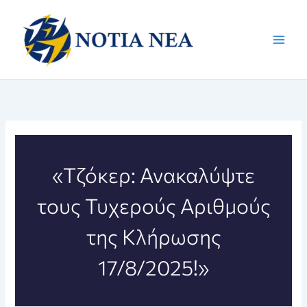
Μετάβαση
στο
περιεχόμενο
«Τζόκερ: Ανακαλύψτε
τους Τυχερούς Αριθμούς
της Κλήρωσης
17/8/2025!»