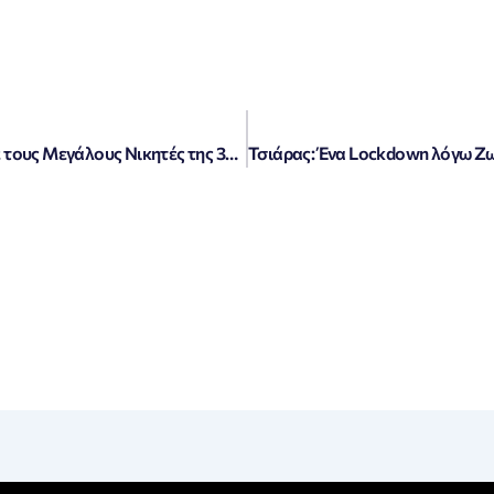
«Λαϊκό Λαχείο 16/9/2025: Ανακαλύψτε τους Μεγάλους Νικητές της 37ης Κλήρωσης!»