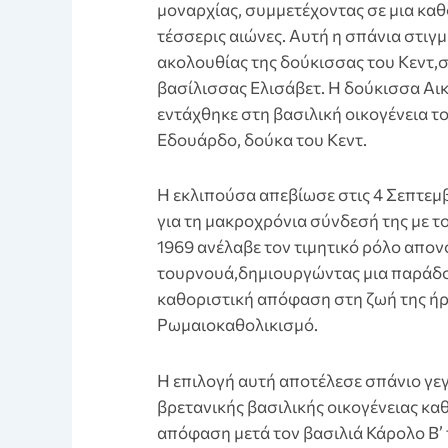
μοναρχίας, συμμετέχοντας σε μια καθ
τέσσερις αιώνες. Αυτή η σπάνια στιγ
ακολουθίας της δούκισσας του Κεντ,
βασίλισσας Ελισάβετ. Η δούκισσα Αικ
εντάχθηκε στη βασιλική οικογένεια το
Εδουάρδο, δούκα του Κεντ.
Η εκλιπούσα απεβίωσε στις 4 Σεπτεμβ
για τη μακροχρόνια σύνδεσή της με το
1969 ανέλαβε τον τιμητικό ρόλο απο
τουρνουά,δημιουργώντας μια παράδοσ
καθοριστική απόφαση στη ζωή της ήρθ
Ρωμαιοκαθολικισμό.
Η επιλογή αυτή αποτέλεσε σπάνιο γεγ
βρετανικής βασιλικής οικογένειας κα
απόφαση μετά τον βασιλιά Κάρολο Β’ τ