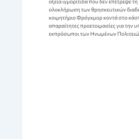
οξεία ιγμορίτιδα που δεν επέτρεψε τη συμμετοχή שלה στην
ολοκλήρωση των θρησκευτικών διαδικ
κοιμητήριο Φρόγκμορ κοντά στο κάστ
απαραίτητες προετοιμασίες για την
εκπρόσωποι των Ηνωμένων Πολιτειώ