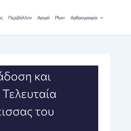
ός
Περιβάλλον
Αγορά
Plus+
Αρθρογραφία
άδοση και
 Τελευταία
κισσας του