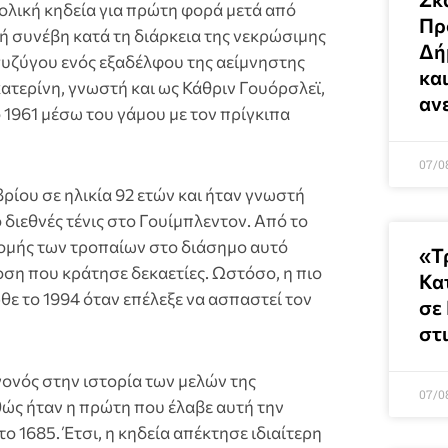
ολική κηδεία για πρώτη φορά μετά από
Πρ
μή συνέβη κατά τη διάρκεια της νεκρώσιμης
Δή
συζύγου ενός εξαδέλφου της αείμνηστης
και
ατερίνη, γνωστή και ως Κάθριν Γουόρσλεϊ,
αν
 1961 μέσω του γάμου με τον πρίγκιπα
07/0
ρίου σε ηλικία 92 ετών και ήταν γνωστή
 διεθνές τένις στο Γουίμπλεντον. Από το
νομής των τροπαίων στο διάσημο αυτό
«Τ
η που κράτησε δεκαετίες. Ωστόσο, η πιο
Κα
ε το 1994 όταν επέλεξε να ασπαστεί τον
σε
στ
ονός στην ιστορία των μελών της
07/0
θώς ήταν η πρώτη που έλαβε αυτή την
ο 1685. Έτσι, η κηδεία απέκτησε ιδιαίτερη