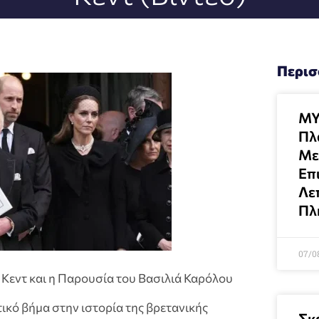
Περισ
MY
Πλ
Με
Επι
Λεπ
Πλ
07/0
 Κεντ και η Παρουσία του Βασιλιά Καρόλου
ικό βήμα στην ιστορία της βρετανικής
Σκ