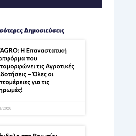
σότερες Δημοσιεύσεις
AGRO: Η Επαναστατική
ατφόρμα που
ταμορφώνει τις Αγροτικές
δοτήσεις – Όλες οι
τομέρειες για τις
ηρωμές!
8/2026
άνδαλο στη Βοιωτία: