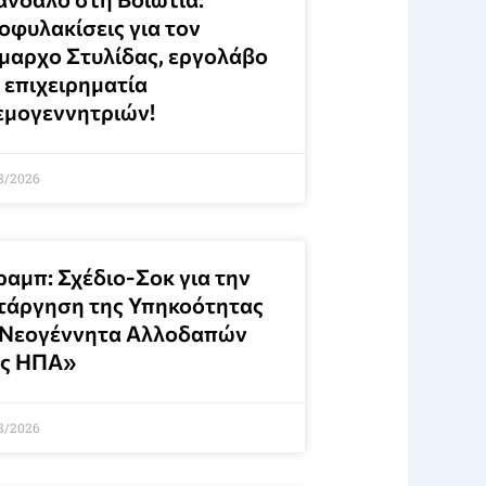
οφυλακίσεις για τον
μαρχο Στυλίδας, εργολάβο
 επιχειρηματία
εμογεννητριών!
8/2026
ραμπ: Σχέδιο-Σοκ για την
τάργηση της Υπηκοότητας
 Νεογέννητα Αλλοδαπών
ις ΗΠΑ»
8/2026