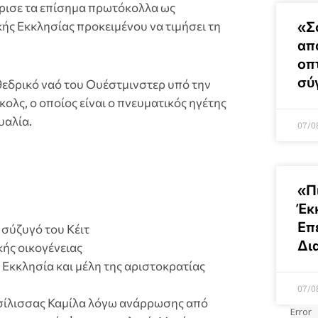
ρισε τα επίσημα πρωτόκολλα ως
«Σ
ής Εκκλησίας προκειμένου να τιμήσει τη
απ
οπ
σύ
εδρικό ναό του Ουέστμινστερ υπό την
ολς, ο οποίος είναι ο πνευματικός ηγέτης
υαλία.
07/0
«Π
Έκ
Επ
 σύζυγό του Κέιτ
Δι
κής οικογένειας
Εκκλησία και μέλη της αριστοκρατίας
07/0
ασίλισσας Καμίλα λόγω ανάρρωσης από