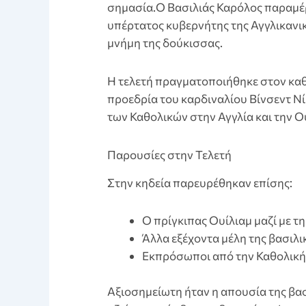
σημασία.Ο Βασιλιάς Καρόλος παραμέ
υπέρτατος κυβερνήτης της Αγγλικανικ
μνήμη της δούκισσας.
Η τελετή πραγματοποιήθηκε στον καθ
προεδρία του καρδιναλίου Βίνσεντ Νίκ
των Καθολικών στην Αγγλία και την Ο
Παρουσίες στην Τελετή
Στην κηδεία παρευρέθηκαν επίσης:
Ο πρίγκιπας Ουίλιαμ μαζί με τη
Άλλα εξέχοντα μέλη της βασιλι
Εκπρόσωποι από την Καθολική 
Aξιοσημείωτη ήταν η απουσία της β