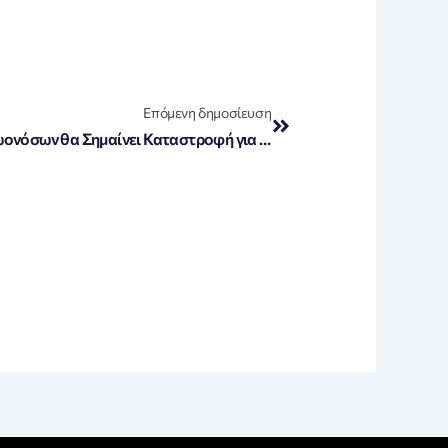
Next
Επόμενη δημοσίευση
Τσιάρας: Ένα Lockdown λόγω Ζωονόσων θα Σημαίνει Καταστροφή για τη Γεωργία και την Κτηνοτροφία!