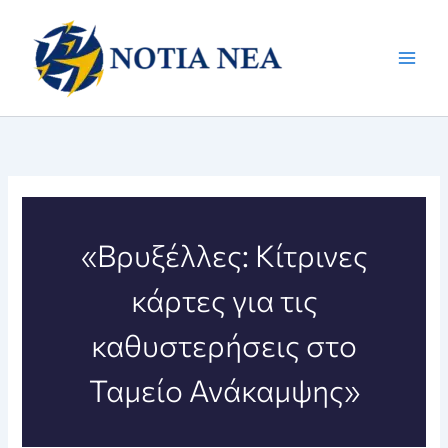
Μετάβαση
στο
περιεχόμενο
«Βρυξέλλες: Κίτρινες
κάρτες για τις
καθυστερήσεις στο
Ταμείο Ανάκαμψης»