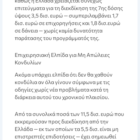
καθώς η Ελλάδα χρειάζεται συνεχώς
επιτεύγματα για τη διεκδίκηση της 7ης δόσης
ύψους 3,5 δισ. ευρώ — συμπεριλαμβάνει 1,7
δισ. ευρώ σε επιχορηγήσεις και 1,8 δισ.ευρώ
σε δάνεια — χωρίς καμία δυνατότητα
παράτασης του προγράμματός της.
Eπιχειρησιακή Ελπίδα για Μη Απώλειες
Κονδυλίων
Aκόμα υπάρχει ελπίδα ότι δεν θα χαθούν
κονδύλια αν όλα γίνουν σύμφωνα με τις
οδηγίες χωρίς νέα προβλήματα κατά τη
διάρκεια αυτού του χρονικού πλαισίου.
Aπό τα συνολικά ποσά των 11,5 δισ. ευρώ που
εκκρεμούσαν προς διεκδίκηση από την
Ελλάδα — εκ των οποίων τα 5,5 δισ. είναι μη
επιστρεπτές επιδοτήσεις — έχει σημειωθεί