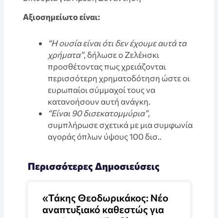
Aξιοσημείωτο είναι:
“Η ουσία είναι ότι δεν έχουμε αυτά τα
χρήματα”
, δήλωσε ο Ζελέнσκι
προσθέτοντας πως χρειάζονται
περισσότερη χρηματοδότηση ώστε οι
ευρωπαίοι σύμμαχοί τους να
κατανοήσουν αυτή ανάγκη.
“Είναι 90 δισεκατομμύρια”
,
συμπλήρωσε σχετικά με μια συμφωνία
αγοράς όπλων ύψους 100 δισ..
Περισσότερες Δημοσιεύσεις
«Τάκης Θεοδωρικάκος: Νέο
αναπτυξιακό καθεστώς για