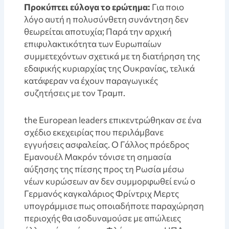
Προκύπτει εύλογα το ερώτημα:
Για ποιο
λόγο αυτή η πολυσύνθετη συνάντηση δεν
θεωρείται αποτυχία; Παρά την αρχική
επιφυλακτικότητα των Ευρωπαίων
συμμετεχόντων σχετικά με τη διατήρηση της
εδαφικής κυριαρχίας της Ουκρανίας, τελικά
κατάφεραν να έχουν παραγωγικές
συζητήσεις με τον Τραμπ.
the European leaders επικεντρώθηκαν σε ένα
σχέδιο εκεχειρίας που περιλάμβανε
εγγυήσεις ασφαλείας. O Γάλλος πρόεδρος
Εμανουέλ Μακρόν τόνισε τη σημασία
αύξησης της πίεσης προς τη Ρωσία μέσω
νέων κυρώσεων αν δεν συμμορφωθεί ενώ ο
Γερμανός καγκαλάριος Φρίντριχ Μερτς
υπογράμμισε πως οποιαδήποτε παραχώρηση
περιοχής θα ισοδυναμούσε με απώλειες