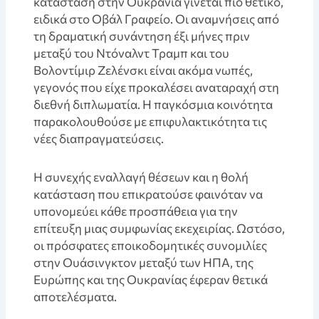
κατάσταση στην Ουκρανία γίνεται πιο θετικό,
ειδικά στο Οβάλ Γραφείο. Οι αναμνήσεις από
τη δραματική συνάντηση έξι μήνες πριν
μεταξύ του Ντόναλντ Τραμπ και του
Βολοντίμιρ Ζελένσκι είναι ακόμα νωπές,
γεγονός που είχε προκαλέσει αναταραχή στη
διεθνή διπλωματία. Η παγκόσμια κοινότητα
παρακολουθούσε με επιφυλακτικότητα τις
νέες διαπραγματεύσεις.
Η συνεχής εναλλαγή θέσεων και η θολή
κατάσταση που επικρατούσε φαινόταν να
υπονομεύει κάθε προσπάθεια για την
επίτευξη μιας συμφωνίας εκεχειρίας. Ωστόσο,
οι πρόσφατες εποικοδομητικές συνομιλίες
στην Ουάσινγκτον μεταξύ των ΗΠΑ, της
Ευρώπης και της Ουκρανίας έφεραν θετικά
αποτελέσματα.