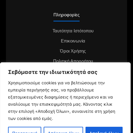
Πληροφορίες
Ταυτότητα Ιστότοπου
Επικοινωνία
Όροι Χρήσης
Πολιτική Απορρήτου
Διαφημιστείτε στο notianea.gr
Σεβόμαστε την ιδιωτικότητά σας
Γίνε ο ανταποκριτής στην περιοχή σου
Χρησιμοποιούμε cookies για να βελτιώσουμε την
εμπειρία περιήγησής σας, να προβάλλουμε
εξατομικευμένες διαφημίσεις ή περιεχόμενο και να
αναλύουμε την επισκεψιμότητά μας. Κάνοντας κλικ
στην επιλογή «Αποδοχή Όλων», συναινείτε στη χρήση
των cookies από εμάς.
© 2024 NotiaNea.gr | Maintained by
gratus.gr