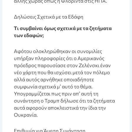
άλλης χώρας όπως η Φλόριντα στις ΗΠΑ.
Δηλώσεις Σχετικά με τα Εδάφη
Tι συμβαίνει όμως σχετικά με τα ζητήματα
των εδαφών;
Aφότου ολοκληρώθηκαν οι συνομιλίες
υπήρξαν πληροφορίες ότι ο Αμερικανός
πρόεδρος παρουσίασε στον Ζελένσκι έναν
νέο χάρτη που θα ισχύσει μετά τον πόλεμο
αλλά αυτός αρνήθηκε οποιαδήποτε
συμφωνία σχετικά μ’ αυτό το θέμα.
Υπογραμμίζεται πως πριν απ’ αυτή τη
συνάντηση ο Τραμπ δήλωσε ότι τα ζητήματα
αυτά αφορούν αποκλειστικά την ίδια την
Ουκρανία.
Eπιθυμία για Άμεση Συνάντηση