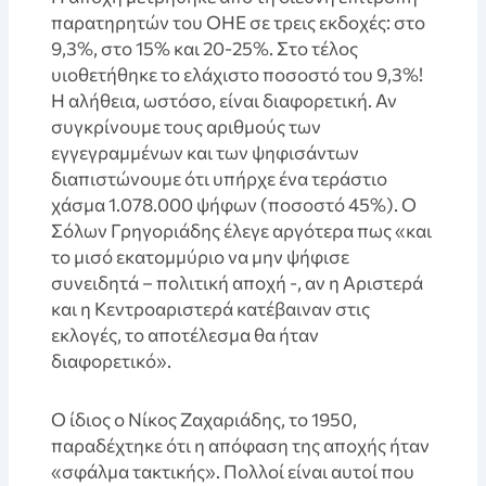
παρατηρητών του ΟΗΕ σε τρεις εκδοχές: στο
9,3%, στο 15% και 20-25%. Στο τέλος
υιοθετήθηκε το ελάχιστο ποσοστό του 9,3%!
Η αλήθεια, ωστόσο, είναι διαφορετική. Αν
συγκρίνουμε τους αριθμούς των
εγγεγραμμένων και των ψηφισάντων
διαπιστώνουμε ότι υπήρχε ένα τεράστιο
χάσμα 1.078.000 ψήφων (ποσοστό 45%). Ο
Σόλων Γρηγοριάδης έλεγε αργότερα πως «και
το μισό εκατομμύριο να μην ψήφισε
συνειδητά – πολιτική αποχή -, αν η Αριστερά
και η Κεντροαριστερά κατέβαιναν στις
εκλογές, το αποτέλεσμα θα ήταν
διαφορετικό».
Ο ίδιος ο Νίκος Ζαχαριάδης, το 1950,
παραδέχτηκε ότι η απόφαση της αποχής ήταν
«σφάλμα τακτικής». Πολλοί είναι αυτοί που