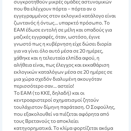
συγκροτηθούν μικρές ομάδες αστυνομικών
που θα ελέγχουν πόρτα – πόρτα αν ο
εγγεγραμμένος στον εκλογικό κατάλογο είναι
ζωντανός ή όντως… υπαρκτό πρόσωπο. Το
ΕΑΜ έδωσε εντολή σε μέλη και οπαδούς για
μαζικές εγγραφές, όταν, ωστόσο, έγινε
γνωστό πως η κυβέρνηση είχε δώσει διορία
για να γίνει όλο αυτό μέσα σε 20 ημέρες,
χάθηκε και η τελευταία ελπίδα αφού, η
αλήθεια είναι, πως έλεγχος και εκκαθάριση
εκλογικών καταλόγων μέσα σε 20 ημέρες σε
μια χώρα σχεδόν διαλυμένη ακουγόταν
περισσότερο σαν… αστείο!
Το ΕΑΜ (το ΚΚΕ, δηλαδή) και οι
κεντροαριστεροί σχηματισμοί ζητούν
τουλάχιστον δίμηνη παράταση. Ο Σοφούλης,
που εξακολουθεί να πιέζεται αφόρητα από
τους Βρετανούς το αποκλείει
κατηγορηματικά. Το κλίμα φορτίζεται ακόμα