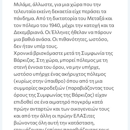
Μιλάμε, άλλωστε, για μια χώρα που την
τελευταία εκείνη δεκαετία είχε περάσει τα
πάνδημα. Από τη δικτατορία του Μεταξά και
τον πόλεμο του 1940, μέχρι την κατοχή και τα
Δεκεμβριανά. Οι Έλληνες ήθελαν να πάρουν
μια βαθιά ανάσα. Οι πιθανότητες, ωστόσο,
δεν ήταν υπέρ τους.
Χρονικά βρισκόμαστε μετά τη Συμφωνία της
Βάρκιζας. Στη χώρα, μπορεί πόλεμος με τη
στενή έννοια του όρου, να μην υπήρχε,
ωστόσο υπήρχε ένας ακήρυχτος πόλεμος
(κυρίως στην ύπαιθρο) όπου από τη μια
συμμορίες ακροδεξιών (παραβιάζοντας τους
όρους της Συμφωνίας της Βάρκιζας) είχαν
επιδοθεί σε ένα αιματηρό πογκρόμ κατά
πρώην ανταρτών και των οικογενειών τους
και από την άλλη οι πρώην ΕΛΑΣιτες
βιώνοντας όλη αυτή την κατάσταση,
ετοιμάζονταν (επίσης παραβιάζοντας τους