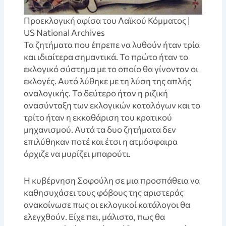
Προεκλογική αφίσα του Λαϊκού Κόμματος |
US National Archives
Τα ζητήματα που έπρεπε να λυθούν ήταν τρία
και ιδιαίτερα σημαντικά. Το πρώτο ήταν το
εκλογικό σύστημα με το οποίο θα γίνονταν οι
εκλογές. Αυτό λύθηκε με τη λύση της απλής
αναλογικής. Το δεύτερο ήταν η ριζική
ανασύνταξη των εκλογικών καταλόγων και το
τρίτο ήταν η εκκαθάριση του κρατικού
μηχανισμού. Αυτά τα δυο ζητήματα δεν
επιλύθηκαν ποτέ και έτσι η ατμόσφαιρα
άρχιζε να μυρίζει μπαρούτι.
Η κυβέρνηση Σοφούλη σε μια προσπάθεια να
καθησυχάσει τους φόβους της αριστεράς
ανακοίνωσε πως οι εκλογικοί κατάλογοι θα
ελεγχθούν. Είχε πει, μάλιστα, πως θα