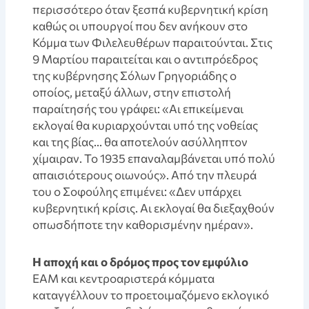
περισσότερο όταν ξεσπά κυβερνητική κρίση
καθώς οι υπουργοί που δεν ανήκουν στο
Κόμμα των Φιλελευθέρων παραιτούνται. Στις
9 Μαρτίου παραιτείται και ο αντιπρόεδρος
της κυβέρνησης Σόλων Γρηγοριάδης ο
οποίος, μεταξύ άλλων, στην επιστολή
παραίτησής του γράφει: «Αι επικείμεναι
εκλογαί θα κυριαρχούνται υπό της νοθείας
και της βίας… θα αποτελούν ασύλληπτον
χίμαιραν. Το 1935 επαναλαμβάνεται υπό πολύ
απαισιότερους οιωνούς». Από την πλευρά
του ο Σοφούλης επιμένει: «Δεν υπάρχει
κυβερνητική κρίσις. Αι εκλογαί θα διεξαχθούν
οπωσδήποτε την καθορισμένην ημέραν».
Η αποχή και ο δρόμος προς τον εμφύλιο
ΕΑΜ και κεντροαριστερά κόμματα
καταγγέλλουν το προετοιμαζόμενο εκλογικό