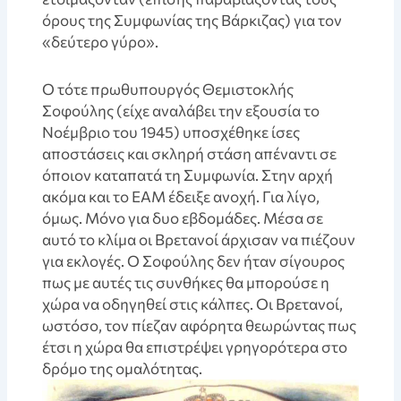
όρους της Συμφωνίας της Βάρκιζας) για τον
«δεύτερο γύρο».
Ο τότε πρωθυπουργός Θεμιστοκλής
Σοφούλης (είχε αναλάβει την εξουσία το
Νοέμβριο του 1945) υποσχέθηκε ίσες
αποστάσεις και σκληρή στάση απέναντι σε
όποιον καταπατά τη Συμφωνία. Στην αρχή
ακόμα και το ΕΑΜ έδειξε ανοχή. Για λίγο,
όμως. Μόνο για δυο εβδομάδες. Μέσα σε
αυτό το κλίμα οι Βρετανοί άρχισαν να πιέζουν
για εκλογές. Ο Σοφούλης δεν ήταν σίγουρος
πως με αυτές τις συνθήκες θα μπορούσε η
χώρα να οδηγηθεί στις κάλπες. Οι Βρετανοί,
ωστόσο, τον πίεζαν αφόρητα θεωρώντας πως
έτσι η χώρα θα επιστρέψει γρηγορότερα στο
δρόμο της ομαλότητας.