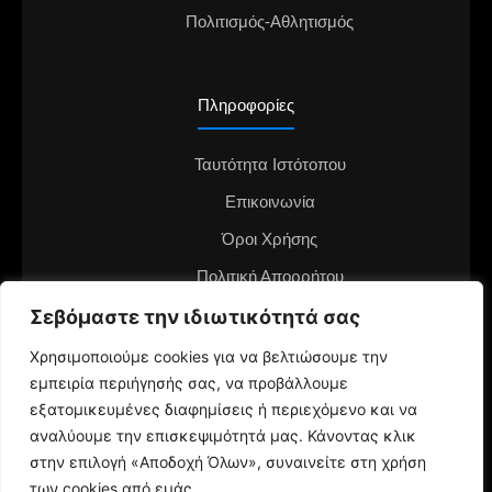
Πολιτισμός-Αθλητισμός
Πληροφορίες
Ταυτότητα Ιστότοπου
Επικοινωνία
Όροι Χρήσης
Πολιτική Απορρήτου
Σεβόμαστε την ιδιωτικότητά σας
Διαφημιστείτε στο notianea.gr
Γίνε ο ανταποκριτής στην περιοχή σου
Χρησιμοποιούμε cookies για να βελτιώσουμε την
εμπειρία περιήγησής σας, να προβάλλουμε
εξατομικευμένες διαφημίσεις ή περιεχόμενο και να
αναλύουμε την επισκεψιμότητά μας. Κάνοντας κλικ
στην επιλογή «Αποδοχή Όλων», συναινείτε στη χρήση
των cookies από εμάς.