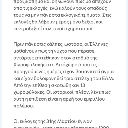
πραξικόπημα και δηλώνουν πως θα απέχουν
από τις εκλογές, ενώ καλούν τους οπαδούς
τους να μην πάνε στα εκλογικά τμήματα. Στις
εκλογές θα λάβουν μέρος μόνο δεξιοί και
κεντροδεξιοί πολιτικοί σχηματισμοί.
Πριν πάνε στις κάλπες, ωστόσο, οι Έλληνες
μαθαίνουν πως τη νύχτα που πέρασε,
αντάρτες επιτέθηκαν στον σταθμό της
Χωροφυλακής στο Λιτόχωρο όπου τις
προηγούμενες ημέρες είχαν βασανιστεί άγρια
και είχαν δολοφονηθεί τρία στελέχη του ΕΑΜ.
Από την επίθεση σκοτώθηκαν 13
χωροφύλακες. Οι ιστορικοί, πλέον, λένε πως
αυτή η επίθεση είναι η αρχή του εμφυλίου
πολέμου.
Οι εκλογές της 31ης Μαρτίου έγιναν
«κανονικά», με την παρουσία περίπου 1200