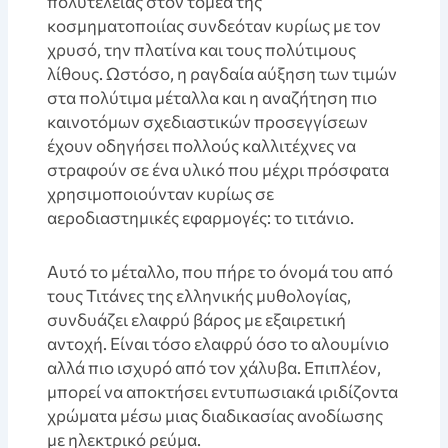
πολυτέλειας στον τομέα της
κοσμηματοποιίας συνδεόταν κυρίως με τον
χρυσό, την πλατίνα και τους πολύτιμους
λίθους. Ωστόσο, η ραγδαία αύξηση των τιμών
στα πολύτιμα μέταλλα και η αναζήτηση πιο
καινοτόμων σχεδιαστικών προσεγγίσεων
έχουν οδηγήσει πολλούς καλλιτέχνες να
στραφούν σε ένα υλικό που μέχρι πρόσφατα
χρησιμοποιούνταν κυρίως σε
αεροδιαστημικές εφαρμογές: το τιτάνιο.
Αυτό το μέταλλο, που πήρε το όνομά του από
τους Τιτάνες της ελληνικής μυθολογίας,
συνδυάζει ελαφρύ βάρος με εξαιρετική
αντοχή. Είναι τόσο ελαφρύ όσο το αλουμίνιο
αλλά πιο ισχυρό από τον χάλυβα. Επιπλέον,
μπορεί να αποκτήσει εντυπωσιακά ιριδίζοντα
χρώματα μέσω μιας διαδικασίας ανοδίωσης
με ηλεκτρικό ρεύμα.