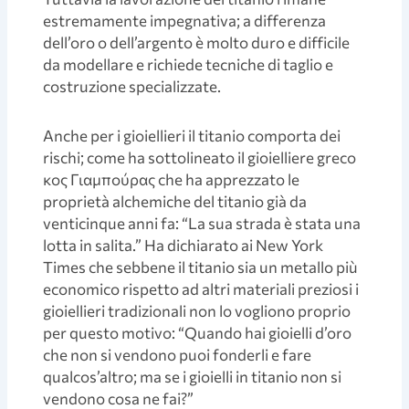
estremamente impegnativa; a differenza
dell’oro o dell’argento è molto duro e difficile
da modellare e richiede tecniche di taglio e
costruzione specializzate.
Anche per i gioiellieri il titanio comporta dei
rischi; come ha sottolineato il gioielliere greco
κος Γιαμπούρας che ha apprezzato le
proprietà alchemiche del titanio già da
venticinque anni fa: “La sua strada è stata una
lotta in salita.” Ha dichiarato ai New York
Times che sebbene il titanio sia un metallo più
economico rispetto ad altri materiali preziosi i
gioiellieri tradizionali non lo vogliono proprio
per questo motivo: “Quando hai gioielli d’oro
che non si vendono puoi fonderli e fare
qualcos’altro; ma se i gioielli in titanio non si
vendono cosa ne fai?”