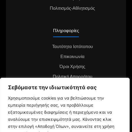
Πολιτισμός-Αθλητισμός
Πληροφορίες
Ταυτότητα Ιστότοπου
Επικοινωνία
Όροι Χρήσης
Πολιτική Απορρήτου
Διαφημιστείτε στο notianea.gr
Σεβόμαστε την ιδιωτικότητά σας
Γίνε ο ανταποκριτής στην περιοχή σου
Χρησιμοποιούμε cookies για να βελτιώσουμε την
εμπειρία περιήγησής σας, να προβάλλουμε
εξατομικευμένες διαφημίσεις ή περιεχόμενο και να
αναλύουμε την επισκεψιμότητά μας. Κάνοντας κλικ
στην επιλογή «Αποδοχή Όλων», συναινείτε στη χρήση