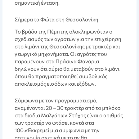
σημαντική ένταση.
Σήμερα τα Φώτα στη Θεσσαλονίκη
Το βράδυ της Πέμπτης ολοκληρωνόταν ο
σχεδιασμός των αγροτών για την επιχείρηση
στο λιμάνι της Θεσσαλονίκης με τρακτέρ και
γεωργικά μηχανήματα. Οι αγρότες που
παραμένουν στα Πράσινα Φανάρια
δηλώνουν ότι αύριο θα μεταβούν στο λιμάνι
όπου θα πραγματοποιηθεί συμβολικός
αποκλεισμός εισόδων και εξόδων.
Σύμφωνα με τον προγραμματισμό,
αναμένονται 20 – 30 τρακτέρ από το μπλόκο
στα διόδια Μαλγάρων.Στόχος είναι ο αριθμός
των τρακτέρ να φτάσει κοντά στα
100.«Εκκρεμεί μια συμφωνία με την
αστυνομία σχετικά με το αν θα