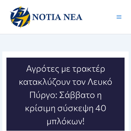
Μετάβαση
στο
περιεχόμενο
Αγρότες με τρακτέρ
κατακλύζουν τον Λευκό
Πύργο: Σάββατο η
κρίσιμη σύσκεψη 40
μπλόκων!