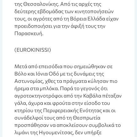
της Θεσσαλονίκης. Από τις αρχές της
δεύτερης εβδομάδας των κινητοποιήσεών
τους, οι αγρότες από τη Βόρεια Ελλάδα είχαν
προειδοποιήσει για την άφιξή τους την
Παρασκευή.
(EUROKINISSI)
Μετά από επεισόδια που σημειώθηκαν σε
Βόλο και Ιόνια Οδό με τις δυνάμεις της
Αστυνομίας, χθες τα πράγματα κύλησαν πιο
ήρεμα στα μπλόκα. Παρά το γεγονός ότι
αγροτοκτηνοτρόφοι από την Καβάλα πέταξαν
γάλα, άχυρα και φρούτα στην είσοδο του
κτηρίου της Περιφερειακής Ενότητας και οι
συνάδελφοί τους από τη Θεσπρωτία
προσπάθησαν να αποκλείσουν συμβολικά το
λιμάνι της Ηγουμενίτσας, δεν υπήρξε