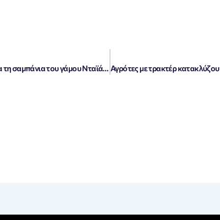
«Δανία: Απογοητευτική δημοπρασία για τη σαμπάνια του γάμου Νταϊάνα και Καρόλου – Μένει απλήρωτη!»