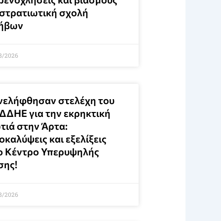
 στρατιωτική σχολή
ήβων
8/2026
νελήφθησαν στελέχη του
ΔΔΗΕ για την εκρηκτική
τιά στην Άρτα:
καλύψεις και εξελίξεις
ο Κέντρο Υπερυψηλής
σης!
8/2026