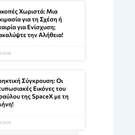
ακοπές Χωριστά: Μια
ιμασία για τη Σχέση ή
αιρία για Ενίσχυση;
ακαλύψτε την Αλήθεια!
8/2026
ρηκτική Σύγκρουση: Οι
τυπωσιακές Εικόνες του
ραύλου της SpaceX με τη
λήνη!
8/2026