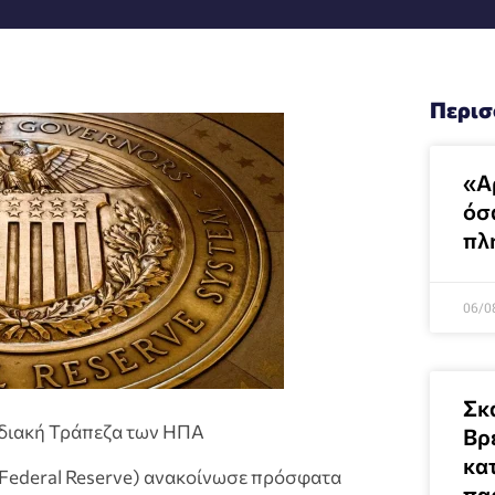
Περισ
«Α
όσα
πλ
06/0
Σκ
διακή Τράπεζα των ΗΠΑ
Βρ
κατ
ederal Reserve) ανακοίνωσε πρόσφατα
πα