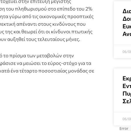
τοχεύει στην επίτευξη μέγιστης
ση του πληθωρισμού στο επίπεδο του 2%
Δι
τα γύρω από τις οικονομικές προοπτικές
Δοκ
σεκτική απέναντι στους κινδύνους που
Ευκ
 της και θεωρεί ότι οι κίνδυνοι πτωτικής
Αν
ν αυξηθεί τους τελευταίους μήνες.
06/0
ό το πρίσμα των μεταβολών στην
άσισε να μειώσει το εύρος-στόχο για τα
ατά ένα τέταρτο ποσοστιαίας μονάδας σε
Εκ
Εν
Πυ
Σε
06/0