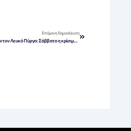
Next
Επόμενη δημοσίευση
Αγρότες με τρακτέρ κατακλύζουν τον Λευκό Πύργο: Σάββατο η κρίσιμη σύσκεψη 40 μπλόκων!