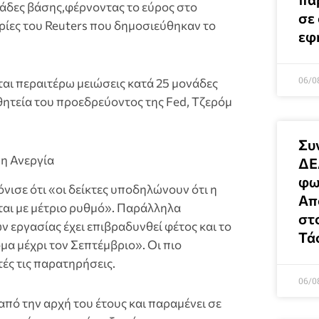
νάδες βάσης,φέρνοντας το εύρος στο
σε
ίες του Reuters που δημοσιεύθηκαν το
εφ
06/0
ται περαιτέρω μειώσεις κατά 25 μονάδες
Η θητεία του προεδρεύοντος της Fed, Τζερόμ
Συ
η Ανεργία
ΔΕ
φω
νισε ότι «οι δείκτες υποδηλώνουν ότι η
Απο
ται με μέτριο ρυθμό». Παράλληλα
στ
ν εργασίας έχει επιβραδυνθεί φέτος και το
Τά
μα μέχρι τον Σεπτέμβριο». Οι πιο
ές τις παρατηρήσεις.
06/0
ό την αρχή του έτους και παραμένει σε