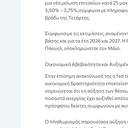
μια νέα μείωση επιτοκίων κατά 25 μο
3,50% – 3,75%,σύμφωνα με πληροφορ
βράδυ της Τετάρτης.
Σύμφωνα με τις εκτιμήσεις, αναμένον
βάσης και για τα έτη 2026 και 2027. 
Πάουελ, ολοκληρώνεται τον Μάιο.
Οικονομική Αβεβαιότητα και Αυξημέν
Στην επίσημη ανακοίνωσή της η fed τό
οικονομική δραστηριότητα επεκτείνε
σημειώνεται ότι «η αύξηση των θέσεω
ποσοστό ανεργίας έχει αυξηθεί απότο
πρόσφατοι δείκτες συμφωνούν με αυτ
Ο πληθωρισμός παρουσίασε αύξηση απ