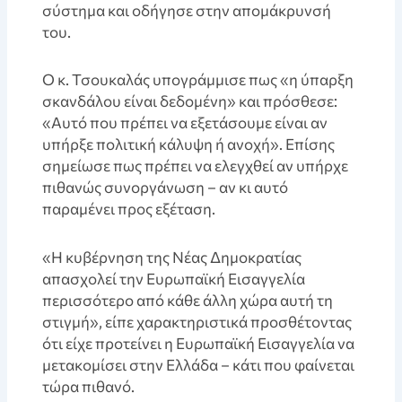
σύστημα και οδήγησε στην απομάκρυνσή
του.
Ο κ. Τσουκαλάς υπογράμμισε πως «η ύπαρξη
σκανδάλου είναι δεδομένη» και πρόσθεσε:
«Αυτό που πρέπει να εξετάσουμε είναι αν
υπήρξε πολιτική κάλυψη ή ανοχή». Επίσης
σημείωσε πως πρέπει να ελεγχθεί αν υπήρχε
πιθανώς συνοργάνωση – αν κι αυτό
παραμένει προς εξέταση.
«Η κυβέρνηση της Νέας Δημοκρατίας
απασχολεί την Ευρωπαϊκή Εισαγγελία
περισσότερο από κάθε άλλη χώρα αυτή τη
στιγμή», είπε χαρακτηριστικά προσθέτοντας
ότι είχε προτείνει η Ευρωπαϊκή Εισαγγελία να
μετακομίσει στην Ελλάδα – κάτι που φαίνεται
τώρα πιθανό.