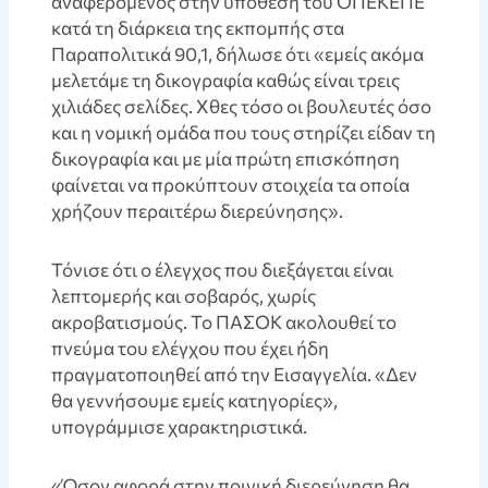
αναφερόμενος στην υπόθεση του ΟΠΕΚΕΠΕ
κατά τη διάρκεια της εκπομπής στα
Παραπολιτικά 90,1, δήλωσε ότι «εμείς ακόμα
μελετάμε τη δικογραφία καθώς είναι τρεις
χιλιάδες σελίδες. Χθες τόσο οι βουλευτές όσο
και η νομική ομάδα που τους στηρίζει είδαν τη
δικογραφία και με μία πρώτη επισκόπηση
φαίνεται να προκύπτουν στοιχεία τα οποία
χρήζουν περαιτέρω διερεύνησης».
Τόνισε ότι ο έλεγχος που διεξάγεται είναι
λεπτομερής και σοβαρός, χωρίς
ακροβατισμούς. Το ΠΑΣΟΚ ακολουθεί το
πνεύμα του ελέγχου που έχει ήδη
πραγματοποιηθεί από την Εισαγγελία. «Δεν
θα γεννήσουμε εμείς κατηγορίες»,
υπογράμμισε χαρακτηριστικά.
«Όσον αφορά στην ποινική διερεύνηση θα