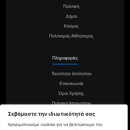
Πολιτική
Δήμοι
Κόσμος
Πολιτισμός-Αθλητισμός
Πληροφορίες
Ταυτότητα Ιστότοπου
Επικοινωνία
Όροι Χρήσης
Πολιτική Απορρήτου
Σεβόμαστε την ιδιωτικότητά σας
Διαφημιστείτε στο notianea.gr
Γίνε ο ανταποκριτής στην περιοχή σου
Χρησιμοποιούμε cookies για να βελτιώσουμε την