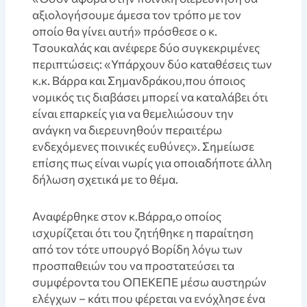
αξιολογήσουμε άμεσα τον τρόπο με τον
οποίο θα γίνει αυτή» πρόσθεσε ο κ.
Τσουκαλάς και ανέφερε δύο συγκεκριμένες
περιπτώσεις: «Υπάρχουν δύο καταθέσεις των
κ.κ. Βάρρα και Σημανδράκου,που όποιος
νομικός τις διαβάσει μπορεί να καταλάβει ότι
είναι επαρκείς για να θεμελιώσουν την
ανάγκη να διερευνηθούν περαιτέρω
ενδεχόμενες ποινικές ευθύνες». Σημείωσε
επίσης πως είναι νωρίς για οποιαδήποτε άλλη
δήλωση σχετικά με το θέμα.
Αναφέρθηκε στον κ.Βάρρα,ο οποίος
ισχυρίζεται ότι του ζητήθηκε η παραίτηση
από τον τότε υπουργό Βορίδη λόγω των
προσπαθειών του να προστατεύσει τα
συμφέροντα του ΟΠΕΚΕΠΕ μέσω αυστηρών
ελέγχων – κάτι που φέρεται να ενόχλησε ένα