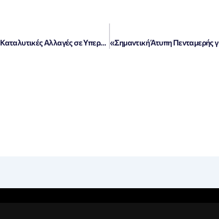
«Νέο Εργασιακό: Ανακαλύψτε Όλες τις Καταλυτικές Αλλαγές σε Υπερωρίες, Άδειες και Απολύσεις – Ο Απόλυτος Οδηγός»