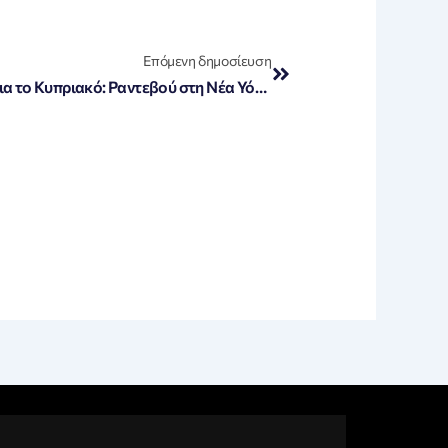
Next
Επόμενη δημοσίευση
«Σημαντική Άτυπη Πενταμερής για το Κυπριακό: Ραντεβού στη Νέα Υόρκη στις 16-17 Ιουλίου»