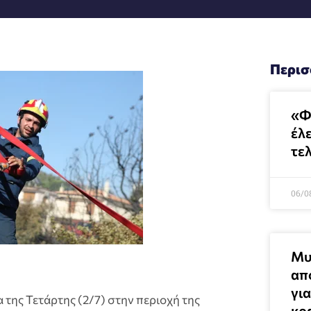
Περισ
«Φ
έλ
τελ
06/0
Μυ
απ
γι
 της Τετάρτης (2/7) στην περιοχή της
κρ