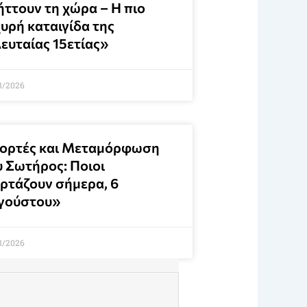
ήττουν τη χώρα – Η πιο
υρή καταιγίδα της
λευταίας 15ετίας»
8/2026
ιορτές και Μεταμόρφωση
υ Σωτήρος: Ποιοι
ορτάζουν σήμερα, 6
γούστου»
8/2026