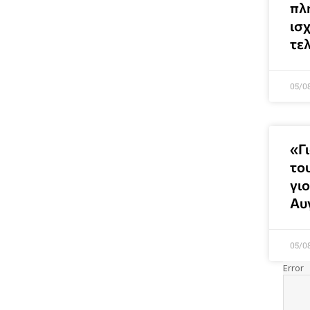
πλ
ισχ
τε
05/0
«Γ
το
γι
Αυ
05/0