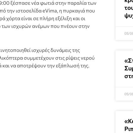
 19:00 ξέσπασε νέα φωτιά στην παραλία των
το
ό την ιστοσελίδα eVima, η πυρκαγιά που
ψυ
ά χόρτα είναι σε πλήρη εξέλιξη και οι
ω των ισχυρών ανέμων που πνέουν στην
05/0
κινητοποιηθεί ισχυρές δυνάμεις της
λικόπτερα συμμετέχουν στις ρίψεις νερού
«Σ
ά και να αποτρέψουν την εξάπλωσή της.
Συ
στ
05/0
«Κ
Ρι