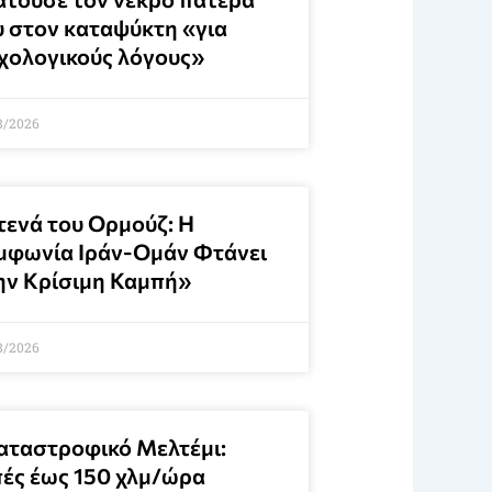
υ στον καταψύκτη «για
χολογικούς λόγους»
8/2026
τενά του Ορμούζ: Η
μφωνία Ιράν-Ομάν Φτάνει
ην Κρίσιμη Καμπή»
8/2026
αταστροφικό Μελτέμι:
πές έως 150 χλμ/ώρα