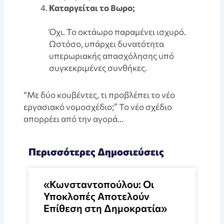
Καταργείται το 8ωρο;
Όχι. Το οκτάωρο παραμένει ισχυρό.
Ωστόσο, υπάρχει δυνατότητα
υπερωριακής απασχόλησης υπό
συγκεκριμένες συνθήκες.
“Με δύο κουβέντες, τι προβλέπει το νέο
εργασιακό νομοσχέδιο;” Το νέο σχέδιο
απορρέει από την αγορά…
Περισσότερες Δημοσιεύσεις
«Κωνσταντοπούλου: Οι
Υποκλοπές Αποτελούν
Επίθεση στη Δημοκρατία»