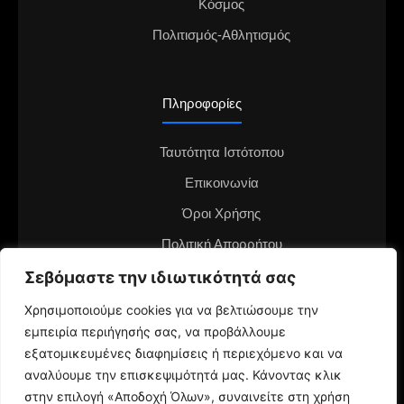
Κόσμος
Πολιτισμός-Αθλητισμός
Πληροφορίες
Ταυτότητα Ιστότοπου
Επικοινωνία
Όροι Χρήσης
Πολιτική Απορρήτου
Διαφημιστείτε στο notianea.gr
Σεβόμαστε την ιδιωτικότητά σας
Γίνε ο ανταποκριτής στην περιοχή σου
Χρησιμοποιούμε cookies για να βελτιώσουμε την
εμπειρία περιήγησής σας, να προβάλλουμε
εξατομικευμένες διαφημίσεις ή περιεχόμενο και να
αναλύουμε την επισκεψιμότητά μας. Κάνοντας κλικ
στην επιλογή «Αποδοχή Όλων», συναινείτε στη χρήση