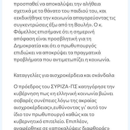
προσπαθεί να αποκαλύψει την αλήθεια
σχετικά με το θάνατο του παιδιού του, και
«εκδικήθηκε την κοινωνία απαγορεύοντας τις
συγκεντρώσεις έξω από τη Βουλή». Ο κ.
Φάμελλος επισήμανε ότι η σημερινή
απόφαση είναι προσβλητική για τη
Δημοκρατία και ότι ο πρωθυπουργός
επιδιώκει να αποκρύψει τα πραγματικά
προβλήματα που αντιμετωπίζει η κοινωνία.
Καταγγελίες για αισχροκέρδεια και σκάνδαλα
Ο πρόεδρος του ΣΥΡΙΖΑ-ΠΣ κατηγόρησε την
κυβέρνηση πως «η ελληνική κοινωνία βιώνει
σοβαρές συνέπειες λόγω της ακραίας
αισχροκέρδειας»,ευθύνοντας γι’ αυτό τον
ίδιο τον πρωθυπουργό καθώς και το
κυβερνητικό επιτελείο. Επιπλέον,
αναφέρθηκε σε «αποκαλύψεις διαφθοράς»