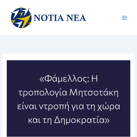
Μετάβαση
στο
περιεχόμενο
«Φάμελλος: Η
τροπολογία Μητσοτάκη
είναι ντροπή για τη χώρα
και τη Δημοκρατία»