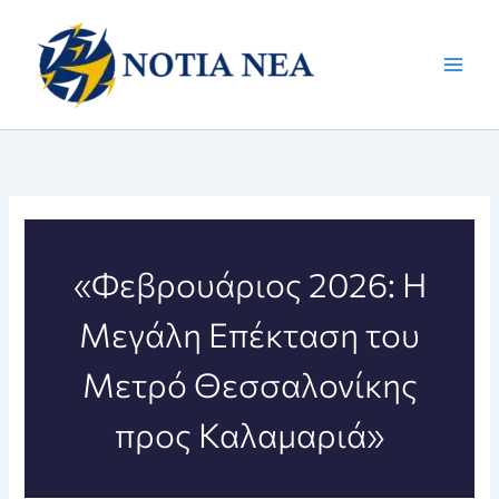
Μετάβαση
στο
περιεχόμενο
«Φεβρουάριος 2026: Η
Μεγάλη Επέκταση του
Μετρό Θεσσαλονίκης
προς Καλαμαριά»