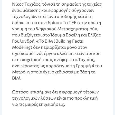
Νίκος Ταχιάος, τόνισε τη σημασία της ταχείας
ενσωμάτωσης και εφαρμογής σύγχρονων
τεχνολογιών στα έργα υποδομής κατά τη
διάρκεια του συνεδρίου «Το ΤΕΕ στην πρώτη
γραμμή του Ψηφιακού Μετασχηματισμού»,
που διεξάγεται στο Ίδρυμα Βασίλη και Ελίζας
Γουλανδρή. «Το BIM (Building Facts
Modeling) δεν περιορίζεται μόνο στον
σχεδιασμό ενός έργου αλλά επεκτείνεται και
στη διαχείρισή του», ανέφερε ο κ.Ταχιάος,
αναφέροντας ως παράδειγμα τη Γραμμή 4 του
Μετρό, η οποία έχει σχεδιαστεί με βάση το
BIM.
Ωστόσο, επισήμανε ότι η εφαρμογή τέτοιων
τεχνολογικών λύσεων είναι πιο προκλητική
για τις μικρές επιχειρήσεις.