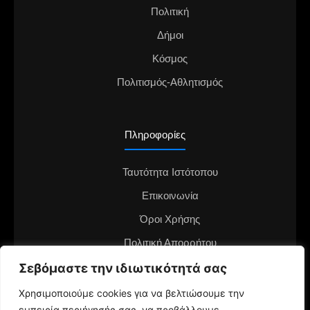
Πολιτική
Δήμοι
Κόσμος
Πολιτισμός-Αθλητισμός
Πληροφορίες
Ταυτότητα Ιστότοπου
Επικοινωνία
Όροι Χρήσης
Πολιτική Απορρήτου
Διαφημιστείτε στο notianea.gr
Σεβόμαστε την ιδιωτικότητά σας
Γίνε ο ανταποκριτής στην περιοχή σου
Χρησιμοποιούμε cookies για να βελτιώσουμε την
εμπειρία περιήγησής σας, να προβάλλουμε