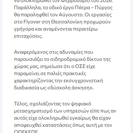
να ολοκληρωθεί τον Φεβρουάριο του 2026.
Παράλληλα, το οδικό έργο Πάτρα – Πύργος
θα παραληφθεί τον Αύγουστο. Οι εργασίες
στο Flyover στη Θεσσαλονίκη προχωρούν
γρήγορα και αναμένονται περαιτέρω
επιταχύσεις.
Αναφερόμενος στις αδυναμίες που
παρουσιάζει το σιδηροδρομικό δίκτυο της
χώρας μας, σημείωσε ότι ο ΟΣΕ είχε
παραμείνει σε παλιές πρακτικές
χαρακτηρίζοντας την εκσυγχρονιστική
διαδικασία ως «δύσκολη άσκηση».
Τέλος, σχολιάζοντας τον ψηφιακό
μετασχηματισμό των υπηρεσιών είπε πως αν
αυτός είχε ολοκληρωθεί εγκαίρως θα είχαν
αποφευχθεί καταστάσεις όπως αυτή με τον
ΟΠΕΚΕΠΕ.