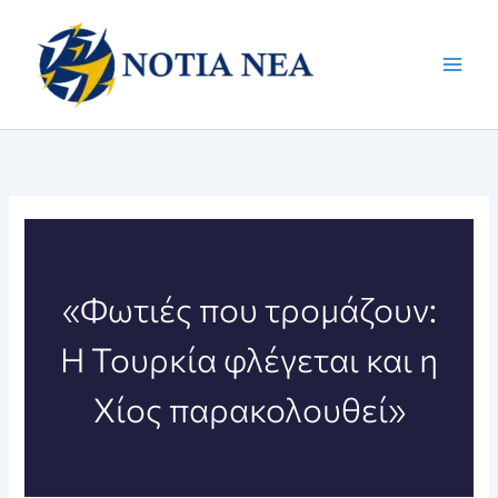
Μετάβαση
στο
περιεχόμενο
«Φωτιές που τρομάζουν:
Η Τουρκία φλέγεται και η
Χίος παρακολουθεί»