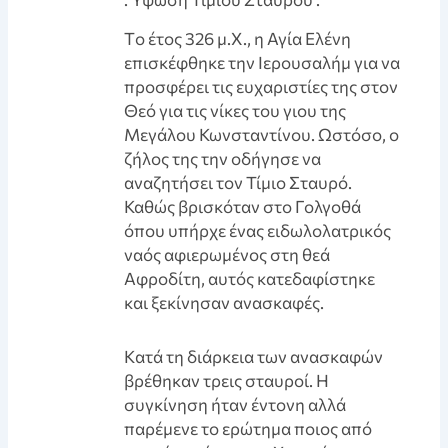
Tο έτος 326 μ.Χ., η Αγία Ελένη
επισκέφθηκε την Ιερουσαλήμ για να
προσφέρει τις ευχαριστίες της στον
Θεό για τις νίκες του γιου της
Μεγάλου Κωνσταντίνου. Ωστόσο, ο
ζήλος της την οδήγησε να
αναζητήσει τον Τίμιο Σταυρό.
Καθώς βρισκόταν στο Γολγοθά
όπου υπήρχε ένας ειδωλολατρικός
ναός αφιερωμένος στη θεά
Αφροδίτη, αυτός κατεδαφίστηκε
και ξεκίνησαν ανασκαφές.
Kατά τη διάρκεια των ανασκαφών
βρέθηκαν τρεις σταυροί. Η
συγκίνηση ήταν έντονη αλλά
παρέμενε το ερώτημα ποιος από