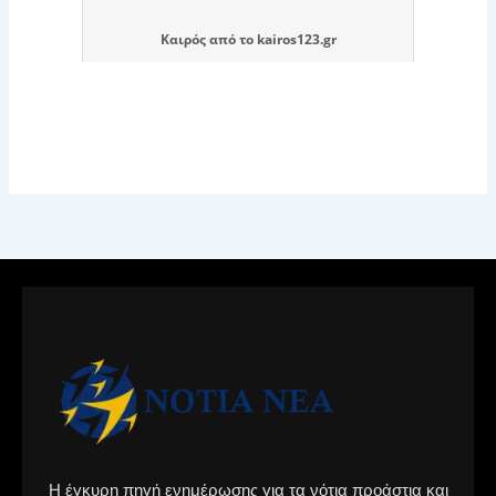
Καιρός
από το
kairos123.gr
Η έγκυρη πηγή ενημέρωσης για τα νότια προάστια και