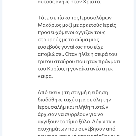
αυτούς ανήκε στον Χριστό.
Tότε ο επίσκοπος Ιεροσολύμων
Μακάριος μαζί με αρκετούς Ιερείς
προσευχόμενοι άγγιξαν τους
σταυρούς με το σώμα μιας
ευσεβούς γυναίκας που είχε
αποβιώσει. Όταν ήλθε η σειρά του
τρίτου σταύρου που ήταν πράγματι
του Κυρίου, η γυναίκα ανέστη εκ
νεκρα.
Aπό εκείνη τη στιγμή η είδηση
διαδόθηκε ταχύτητα σε όλη την
Ιερουσαλήμ και πλήθη πιστών
άρχισαν να συρρέουν για να
αγγίξουν το τίμιο ξύλο. Λόγω των
ατυχημάτων που συνέβησαν από
τον συνωστισμό αποφασίσθηκε να