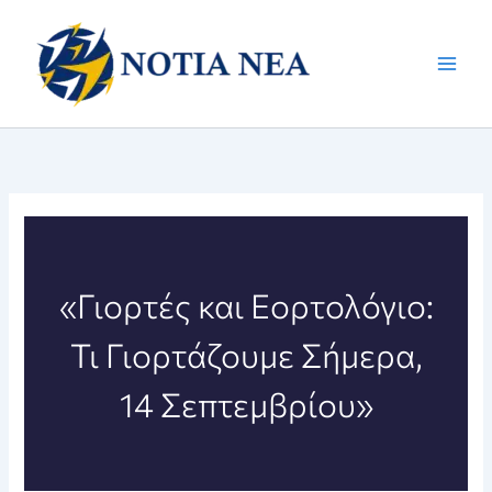
Μετάβαση
στο
περιεχόμενο
«Γιορτές και Εορτολόγιο:
Τι Γιορτάζουμε Σήμερα,
14 Σεπτεμβρίου»