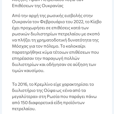
Επιθέσεων της Ουκρανίας
Από την αρχή της ρωσικής εισβολής στην
Ουκρανία τον Φεβρουάριο του 2022, το Κίεβο
έχει προχωρήσει σε επιθέσεις κατά των
ρωσικών διυλιστηρίων πετρελαίου με σκοπό
να πλήξει τη χρηματοδοτική δυνατότητα της
Μόσχας για τον πόλεμο. Το καλοκαίρι
παρατηρήθηκε κύμα τέτοιων επιθέσεων που
επηρέασαν την παραγωγή πολλών
διυλιστηρίων και οδήγησαν σε αύξηση των
τιμών καυσίμου.
Το 2016, το Κρεμλίνο είχε χαρακτηρίσει το
διυλιστήριο της Ούφα ως «ένα από τα
μεγαλύτερα» στη Ρωσία που παράγει πάνω
από 150 διαφορετικά είδη προϊόντων
πετρελαίου.