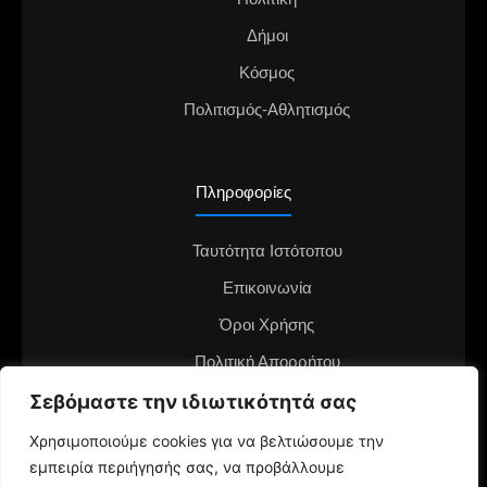
Δήμοι
Κόσμος
Πολιτισμός-Αθλητισμός
Πληροφορίες
Ταυτότητα Ιστότοπου
Επικοινωνία
Όροι Χρήσης
Πολιτική Απορρήτου
Διαφημιστείτε στο notianea.gr
Σεβόμαστε την ιδιωτικότητά σας
Γίνε ο ανταποκριτής στην περιοχή σου
Χρησιμοποιούμε cookies για να βελτιώσουμε την
εμπειρία περιήγησής σας, να προβάλλουμε